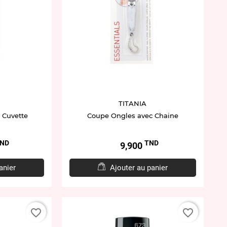
TITANIA
 Cuvette
Coupe Ongles avec Chaine
ND
TND
Prix
9,900
anier
Ajouter au panier
favorite_border
favorite_border