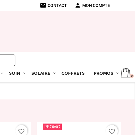
mail
person
CONTACT
MON COMPTE
SOIN
SOLAIRE
COFFRETS
PROMOS
0
PROMO
favorite_border
favorite_border