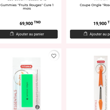
Gummies "Fruits Rouges" Cure 1
Coupe Ongle "Ros
mois
TND
T
Prix
Prix
69,900
19,900
Ajouter au panier
Ajouter au p
favorite_border