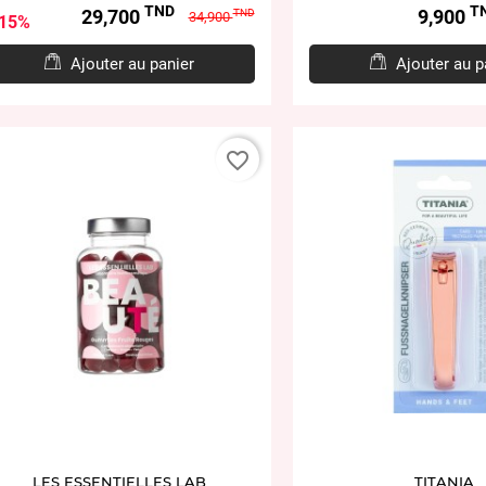
TND
T
Prix
Prix
Prix
29,700
9,900
TND
34,900
15%
de
base
Ajouter au panier
Ajouter au p
favorite_border
LES ESSENTIELLES LAB
TITANIA