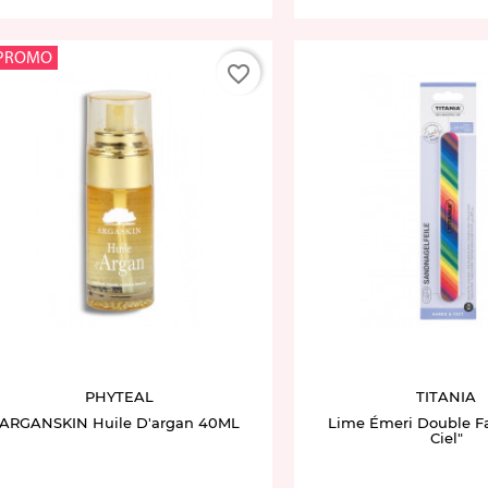
PROMO
favorite_border
PHYTEAL
TITANIA
ARGANSKIN Huile D'argan 40ML
Lime Émeri Double Fa
Ciel"