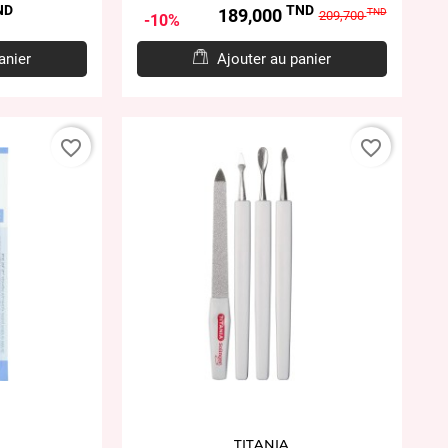
ND
TND
Prix
Prix
189,000
TND
209,700
10%
de
base
anier
Ajouter au panier
favorite_border
favorite_border
TITANIA