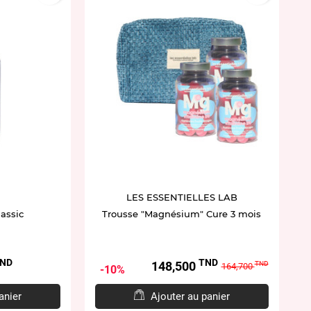
LES ESSENTIELLES LAB
assic
Trousse "Magnésium" Cure 3 mois
ND
TND
Prix
Prix
148,500
TND
164,700
10%
de
base
anier
Ajouter au panier