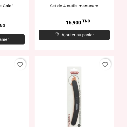
e Gold"
Set de 4 outils manucure
TND
Prix
16,900
ND
Ajouter au panier
anier
favorite_border
favorite_border