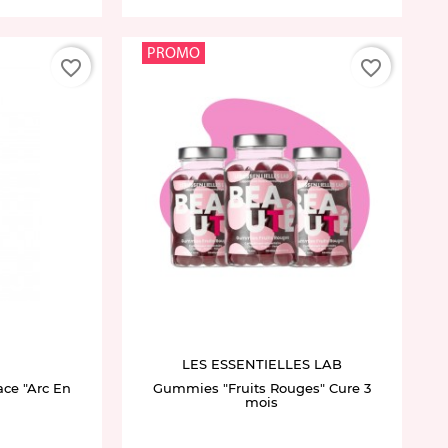
PROMO
favorite_border
favorite_border
LES ESSENTIELLES LAB
ce "Arc En
Gummies "Fruits Rouges" Cure 3
mois