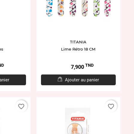
TITANIA
es
Lime Rétro 18 CM
ND
TND
Prix
7,900
anier
Ajouter au panier
favorite_border
favorite_border