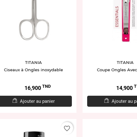
TITANIA
TITANIA
Ciseaux à Ongles inoxydable
Coupe Ongles Avec
TND
T
Prix
Prix
16,900
14,900
Ajouter au panier
Ajouter au p
favorite_border