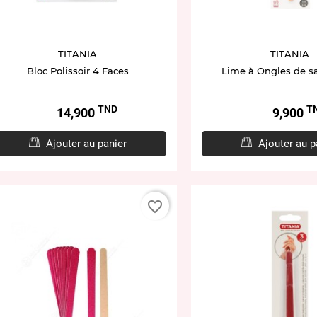
TITANIA
TITANIA
Bloc Polissoir 4 Faces
Lime à Ongles de s
TND
T
Prix
Prix
14,900
9,900
Ajouter au panier
Ajouter au p
favorite_border