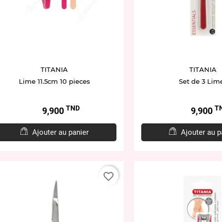
TITANIA
TITANIA
Lime 11.5cm 10 pieces
Set de 3 Lim
TND
T
Prix
Prix
9,900
9,900
Ajouter au panier
Ajouter au p
favorite_border