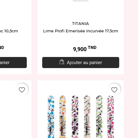
TITANIA
ac 10,5cm
Lime Profi Emerisée Incurvée 17.5cm
ND
TND
Prix
9,900
anier
Ajouter au panier
favorite_border
favorite_border