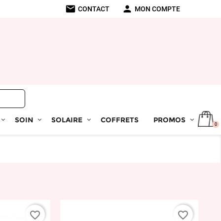
mail
person
CONTACT
MON COMPTE
SOIN
SOLAIRE
COFFRETS
PROMOS
0
favorite_border
favorite_border