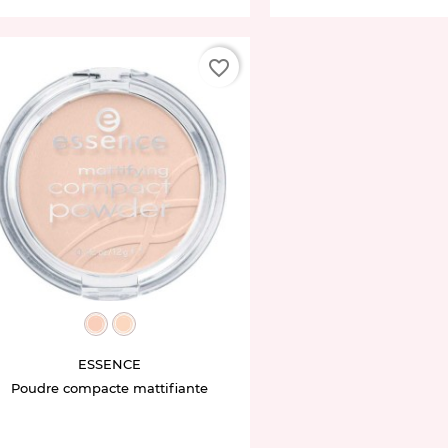
favorite_border
ET271616.04
ET77320.11
ESSENCE
Poudre compacte mattifiante