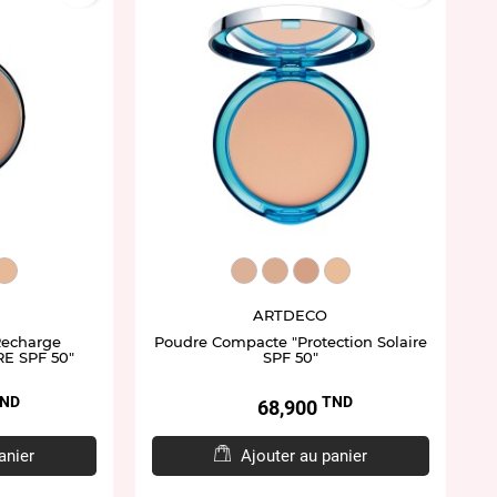
0
4.50
T4314.90
ART4314.95
ART4313.20
ART4313.90
ART4313.50
ART4313.95
ARTDECO
Recharge
Poudre Compacte "Protection Solaire
E SPF 50"
SPF 50"
ND
TND
Prix
68,900
anier
Ajouter au panier