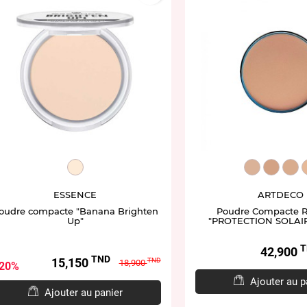
ET940472.20
ART4314.2
ART431
AR
ESSENCE
ARTDECO
oudre compacte "Banana Brighten
Poudre Compacte 
Up"
"PROTECTION SOLAIR
T
Prix
42,900
TND
Prix
Prix
15,150
TND
18,900
20%
de
Ajouter au p
base
Ajouter au panier