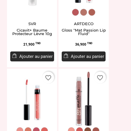
ART1882.25
ART1882.60
ART1882.65
SVR
ARTDECO
Cicavit+ Baume
Gloss "Mat Passion Lip
Protecteur Lèvre 10g
Fluid"
Prix
Prix
TND
TND
21,900
36,900
Ajouter au panier
Ajouter au panier
favorite_border
favorite_border
ART1940.16
ART1940.21
ART1940.35
ART1940.10
EL937168.04
EL940827.12
EL937165.01
EL949164.16