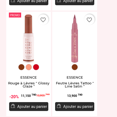
Ajouter au panier
Ajouter au panier
PROMO
favorite_border
favorite_border
EL952097.01
EL952098.02
EL952100.04
EL951852.02
ESSENCE
ESSENCE
Rouge à Lèvres " Glossy
Feutre Lèvres Tattoo "
Glaze "
Line Satin "
Prix
Prix
Prix
TND
TND
TND
13,900
11,150
13,900
20%
de
base
Ajouter au panier
Ajouter au panier