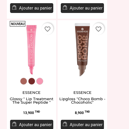
de
base
Ajouter au panier
Ajouter au panier
NOUVEAU
favorite_border
favorite_border
EL951864.03
EL959329.06
EL951862.02
ESSENCE
ESSENCE
Glossy " Lip Treatment
Lipgloss "Choco Bomb -
The Super Peptide "
Chocoholic"
Prix
Prix
TND
TND
13,900
8,900
Ajouter au panier
Ajouter au panier