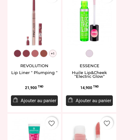
MUR856980
MUR856997
MUR857000
MUR856973
EL939423
+1
REVOLUTION
ESSENCE
Lip Liner " Plumping "
Huile Lip&Cheek
"Electric Glow"
Prix
Prix
TND
TND
21,900
14,900
Ajouter au panier
Ajouter au panier
favorite_border
favorite_border