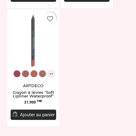
favorite_border
ART172.124
ART172.140
ART172.113
ART172.117
+1
ARTDECO
Crayon à lèvres "Soft
Lipliner Waterproof"
Prix
TND
21,900
Ajouter au panier