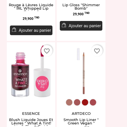
Rouge à Lèvres Liquide
Lip Gloss "Shimmer
" IRL Whipped Lip
Bomb"
Crème "
Prix
TND
29,900
Prix
TND
29,900
Ajouter au panier
Ajouter au panier
favorite_border
favorite_border
ART175.33
ART175.45
ART175.12
ART175.24
ESSENCE
ARTDECO
Blush Liquide Joues Et
Smooth Lip Liner "
Lèvres " What A Tint!
Green Vegan "
Lip & Cheek Tint "