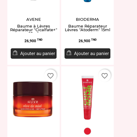
AVENE
BIODERMA
Baume à Lèvres
Baume Réparateur
Réparateur "Cicalfate+"
Lèvres "Atoderm" 15ml
10ml
Prix
Prix
TND
TND
26,900
26,900
Ajouter au panier
Ajouter au panier
favorite_border
favorite_border
EL954301