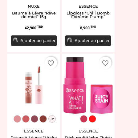
NUXE
ESSENCE
Baume à Lèvre "Rêve
Lipgloss "Chili Bomb
de miel" 15g
Extrême Plump"
Prix
Prix
TND
TND
42,900
8,900
Ajouter au panier
Ajouter au panier
favorite_border
favorite_border
EL954290.03
EL954292.04
EL954297.06
EL954175.07
ET954254.10
ET954257.20
+2
ESSENCE
ESSENCE
Rouge à Lèvres "Hydra
Stick multitâche "Juicy