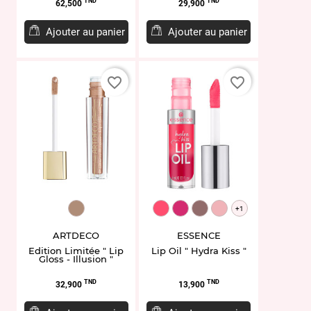
Prix
Prix
TND
TND
62,500
29,900
Ajouter au panier
Ajouter au panier
favorite_border
favorite_border
ART56207.35
EL942193.03
EL951871.06
EL951873.08
EL958496.10
+1
ARTDECO
ESSENCE
Edition Limitée " Lip
Lip Oil " Hydra Kiss "
Gloss - Illusion "
Prix
Prix
TND
TND
32,900
13,900