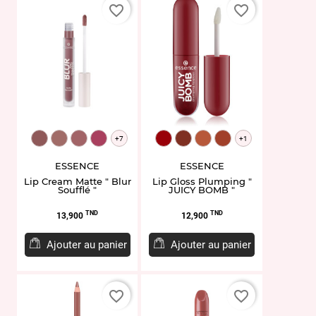
favorite_border
favorite_border
EL958484.01
EL958486.02
EL958488.03
EL958492.05
EL959365.01
EL959366.02
EL959367.04
EL959368.05
+7
+1
ESSENCE
ESSENCE
Lip Cream Matte " Blur
Lip Gloss Plumping "
Soufflé "
JUICY BOMB "
Prix
Prix
TND
TND
13,900
12,900
Ajouter au panier
Ajouter au panier
favorite_border
favorite_border