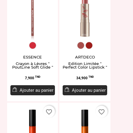
EL958523.05
ART13.872
ART13.803P1
ESSENCE
ARTDECO
Crayon à Lèvres "
Edition Limitée "
PoutLine Soft Glide "
Perfect Color Lipstick "
Prix
Prix
TND
TND
7,900
34,900
Ajouter au panier
Ajouter au panier
favorite_border
favorite_border