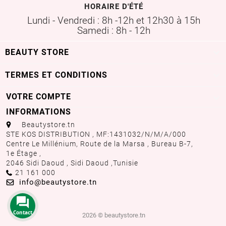
HORAIRE D'ÉTÉ
Lundi - Vendredi : 8h -12h et 12h30 à 15h
Samedi : 8h - 12h

BEAUTY STORE

TERMES ET CONDITIONS
VOTRE COMPTE

INFORMATIONS
aaa
Beautystore.tn
STE KOS DISTRIBUTION , MF:1431032/N/M/A/000
Centre Le Millénium, Route de la Marsa , Bureau B-7,
1e Étage ,
2046 Sidi Daoud , Sidi Daoud ,
Tunisie
Call us:
21 161 000
Email us:
info@beautystore.tn
Contact
2026 © beautystore.tn