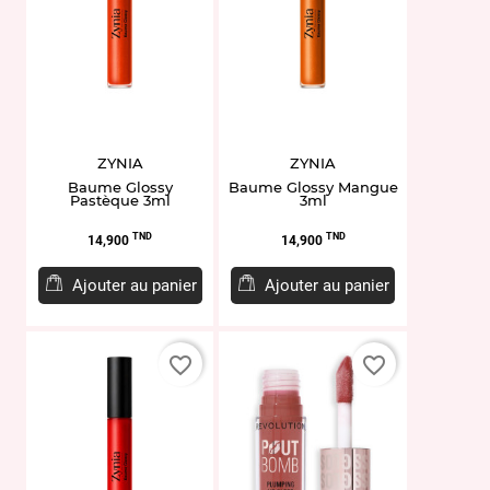
ZYNIA
ZYNIA
Baume Glossy
Baume Glossy Mangue
Pastèque 3ml
3ml
Prix
Prix
TND
TND
14,900
14,900
Ajouter au panier
Ajouter au panier
favorite_border
favorite_border