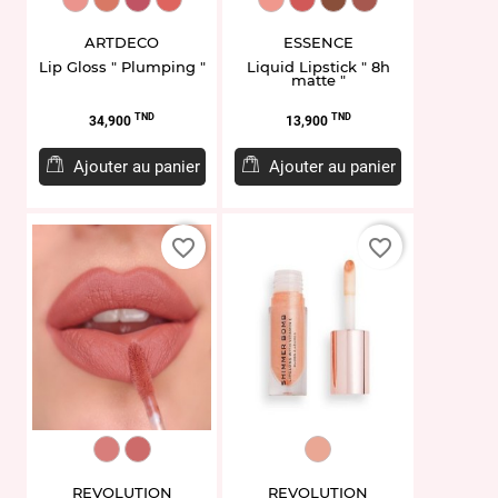
ARTDECO
ESSENCE
Lip Gloss " Plumping "
Liquid Lipstick " 8h
matte "
Prix
Prix
TND
TND
34,900
13,900
Ajouter au panier
Ajouter au panier
favorite_border
favorite_border
MUR613699
MUR613705
MUR434782
REVOLUTION
REVOLUTION