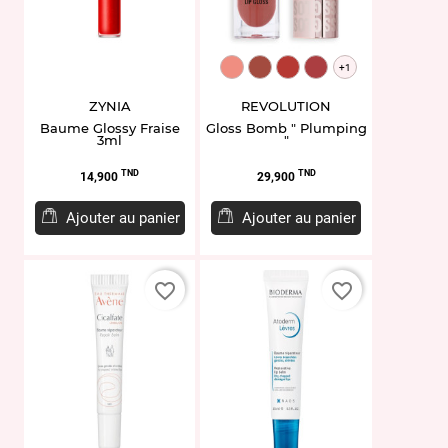
MUR157650
MUR157674
MUR840866
MUR843621
+1
ZYNIA
REVOLUTION
Baume Glossy Fraise
Gloss Bomb " Plumping
3ml
"
Prix
Prix
TND
TND
14,900
29,900
Ajouter au panier
Ajouter au panier
favorite_border
favorite_border