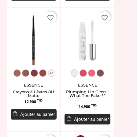
favorite_border
favorite_border
EL938419.01
EL938423.02
EL954282.19
EL938427.03
EL958512.100
EL958513.101
EL958514.102
EL958515.103
+4
ESSENCE
ESSENCE
Crayons à Lèvres 8H
Plumping Lip Gloss "
Matte
What The Fake ! "
Prix
TND
12,900
Prix
TND
14,900
Ajouter au panier
Ajouter au panier