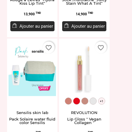
Kiss Lip Tint"
Stain What A Tint"
Prix
Prix
TND
TND
13,900
14,900
Ajouter au panier
Ajouter au panier
favorite_border
favorite_border
MUR707541
MUR707558
MUR707565
MUR707596
+1
Sensilis skin lab
REVOLUTION
Pack Solaire water fluid
Lip Gloss " Vegan
color Sensilis
Collagen "