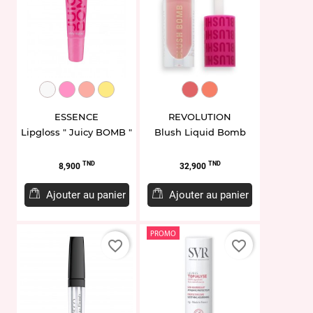
EL939460.101
EL939459.102
EL939458.103
EL960858.109
MUR581684
MUR581653
ESSENCE
REVOLUTION
Lipgloss " Juicy BOMB "
Blush Liquid Bomb
Prix
Prix
TND
TND
8,900
32,900
Ajouter au panier
Ajouter au panier
PROMO
favorite_border
favorite_border