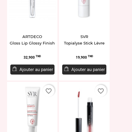
ARTDECO
SVR
Gloss Lip Glossy Finish
Topialyse Stick Lèvre
Prix
Prix
TND
TND
32,900
19,900
Ajouter au panier
Ajouter au panier
favorite_border
favorite_border