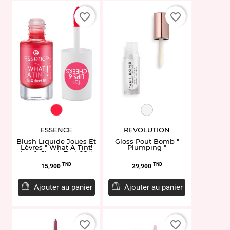
favorite_border
favorite_border
ET949068.02
MUR169905
ESSENCE
REVOLUTION
Blush Liquide Joues Et
Gloss Pout Bomb "
Lèvres " What A Tint!
Plumping "
Lip & Cheek Tint 02 "
Prix
Prix
TND
TND
15,900
29,900
Ajouter au panier
Ajouter au panier
favorite_border
favorite_border