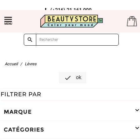
(+216) 21 161 000

Livraison gratuite à partir de 99dt d'achat

Accueil
Lèvres

ok
FILTRER PAR
MARQUE
CATÉGORIES