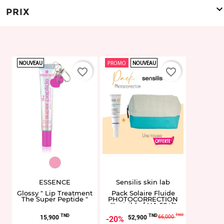
PRIX
NOUVEAU
PROMO
NOUVEAU
favorite_border
favorite_border
EL959306.05
ESSENCE
Sensilis skin lab
Glossy " Lip Treatment
Pack Solaire Fluide
The Super Peptide "
PHOTOCORRECTION
"Invisible [ HA 50+]"
Sensilis + Trousse
Prix
Prix
Prix
TND
cadeau
TND
TND
66,000
15,900
52,900
20%