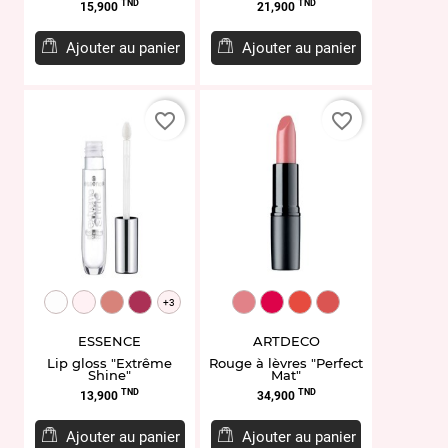
Prix
Prix
TND
TND
15,900
21,900
Ajouter au panier
Ajouter au panier
favorite_border
favorite_border
EL930280.01
EL930290.102
EL940787.11
EL949138.13
ART134.165
ART134.173
ART134.113
ART134.114
+3
ESSENCE
ARTDECO
Lip gloss "Extrême
Rouge à lèvres "Perfect
Shine"
Mat"
Prix
Prix
TND
TND
13,900
34,900
Ajouter au panier
Ajouter au panier