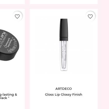
favorite_border
favorite_border
4664.01
ARTDECO
g-lasting &
Gloss Lip Glossy Finish
lack "