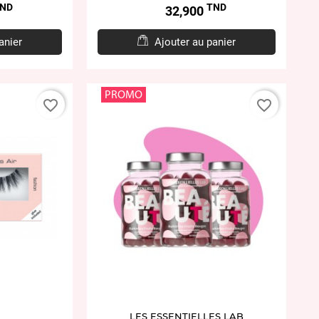
ND
TND
Prix
32,900
anier
Ajouter au panier
PROMO
favorite_border
favorite_border
LES ESSENTIELLES LAB