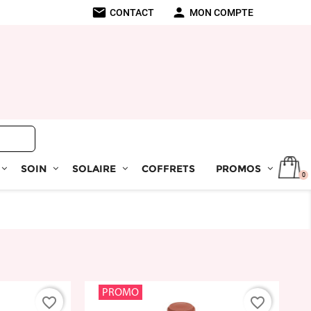
mail
person
CONTACT
MON COMPTE
SOIN
SOLAIRE
COFFRETS
PROMOS
0
PROMO
favorite_border
favorite_border