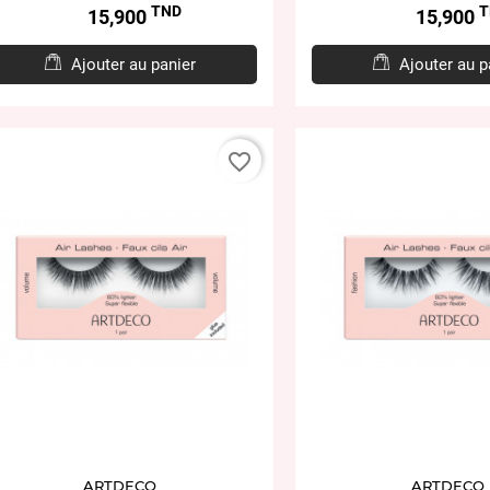
TND
T
Prix
Prix
15,900
15,900
Ajouter au panier
Ajouter au p
favorite_border
ARTDECO
ARTDECO