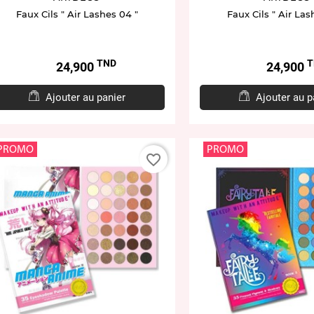
Faux Cils " Air Lashes 04 "
Faux Cils " Air Las
TND
T
Prix
Prix
24,900
24,900
Ajouter au panier
Ajouter au p
PROMO
PROMO
favorite_border