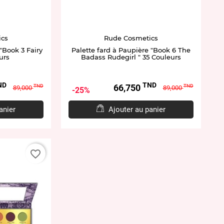
ics
Rude Cosmetics
"Book 3 Fairy
Palette fard à Paupière "Book 6 The
urs
Badass Rudegirl " 35 Couleurs
ND
TND
Prix
Prix
Prix
66,750
TND
TND
89,000
89,000
25%
de
de
base
base
anier
Ajouter au panier
favorite_border