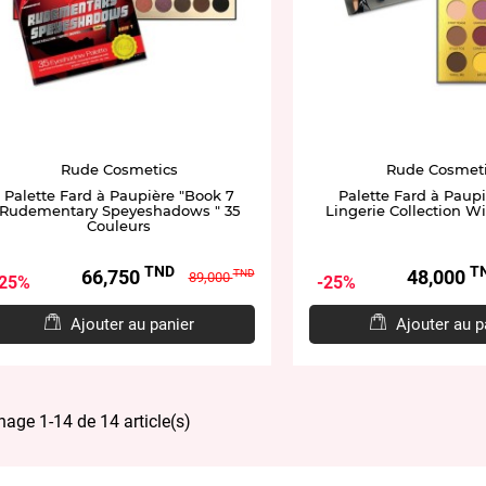
Rude Cosmetics
Rude Cosmet
Palette Fard à Paupière "Book 7
Palette Fard à Paupi
Rudementary Speyeshadows " 35
Lingerie Collection Wi
Couleurs
TND
T
Prix
Prix
Prix
66,750
48,000
TND
89,000
25%
25%
de
base
Ajouter au panier
Ajouter au p
hage 1-14 de 14 article(s)