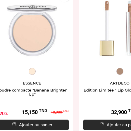
ET940472.20
ART5
ESSENCE
ARTDECO
oudre compacte "Banana Brighten
Edition Limitée " Lip Glos
Up"
TND
T
Prix
Prix
Prix
15,150
32,900
TND
18,900
20%
de
base
Ajouter au panier
Ajouter au p