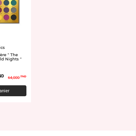
ics
ère " The
ld Nights "
ND
Prix
TND
64,000
de
base
anier