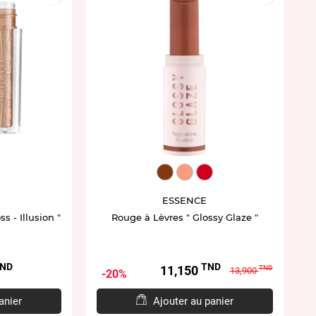
6207.35
EL952097.01
EL952098.02
EL952100.04
ESSENCE
s - Illusion "
Rouge à Lèvres " Glossy Glaze "
ND
TND
Prix
Prix
11,150
TND
13,900
20%
de
base
anier
Ajouter au panier