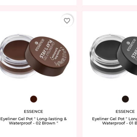
favorite_border
EY944665.02
EY94
ESSENCE
ESSENCE
Eyeliner Gel Pot " Long-lasting &
Eyeliner Gel Pot " Lon
Waterproof - 02 Brown "
Waterproof - 01 B