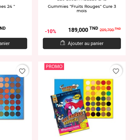
hes 24 "
Gummies "Fruits Rouges" Cure 3
mois
ND
TND
Prix
Prix
189,000
TND
209,700
10%
de
base
anier
Ajouter au panier
PROMO
favorite_border
favorite_border