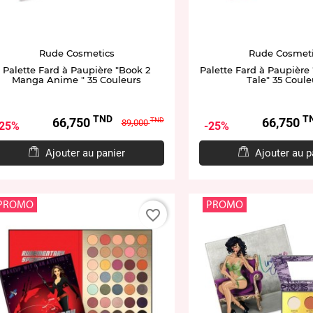
Rude Cosmetics
Rude Cosmet
Palette Fard à Paupière "Book 2
Palette Fard à Paupière 
Manga Anime " 35 Couleurs
Tale" 35 Coule
TND
T
Prix
Prix
Prix
66,750
66,750
TND
89,000
25%
25%
de
base
Ajouter au panier
Ajouter au p
PROMO
PROMO
favorite_border