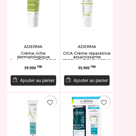
ADERMA
ADERMA
Crème riche
CICA Crème réparatrice
dermatologique
assainissante
hydratante "BIOLOGY"
"DERMALIBOUR+" 50ML
40ML
Prix
Prix
TND
TND
39,900
35,900
Ajouter au panier
Ajouter au panier
favorite_border
favorite_border