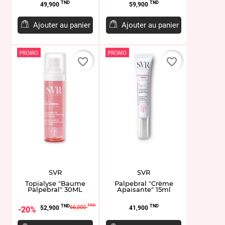
Prix
Prix
TND
TND
49,900
59,900
Ajouter au panier
Ajouter au panier
PROMO
PROMO
favorite_border
favorite_border
SVR
SVR
Topialyse "Baume
Palpebral "Crème
Palpebral" 30ML
Apaisante" 15ml
Prix
Prix
Prix
TND
TND
TND
66,000
52,900
41,900
20%
de