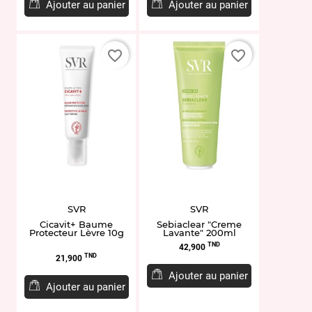
base
Ajouter au panier
Ajouter au panier
favorite_border
favorite_border
SVR
SVR
Cicavit+ Baume
Sebiaclear "Creme
Protecteur Lèvre 10g
Lavante" 200ml
Prix
TND
42,900
Prix
TND
21,900
Ajouter au panier
Ajouter au panier