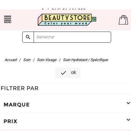
(+216) 21 161 000

Livraison gratuite à partir de 99dt d'achat

Accueil
Soin
Soin Visage
Soin Hydratant / Spécifique

ok
FILTRER PAR
MARQUE
PRIX