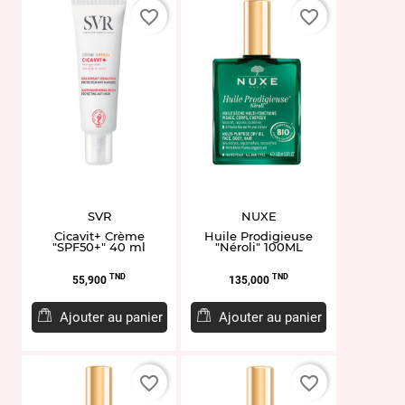
favorite_border
favorite_border
SVR
NUXE
Cicavit+ Crème
Huile Prodigieuse
"SPF50+" 40 ml
"Néroli" 100ML
Prix
Prix
TND
TND
55,900
135,000
Ajouter au panier
Ajouter au panier
favorite_border
favorite_border