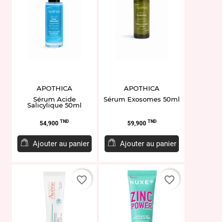
APOTHICA
APOTHICA
Sérum Acide
Sérum Exosomes 50ml
Salicylique 50ml
Prix
Prix
TND
TND
54,900
59,900
Ajouter au panier
Ajouter au panier
favorite_border
favorite_border