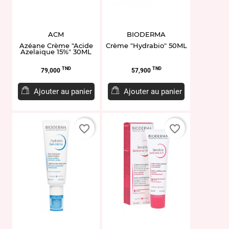
ACM
BIODERMA
Azéane Crème "Acide
Crème "Hydrabio" 50ML
Azelaique 15%" 30ML
Prix
Prix
TND
TND
79,000
57,900
Ajouter au panier
Ajouter au panier
favorite_border
favorite_border