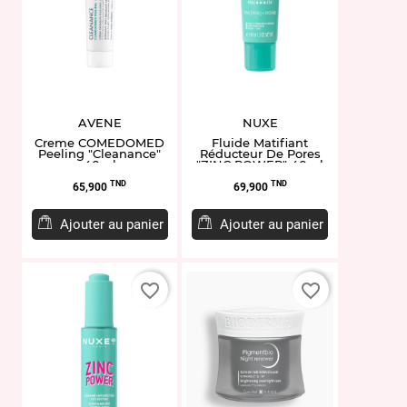
AVENE
NUXE
Creme COMEDOMED
Fluide Matifiant
Peeling "Cleanance"
Réducteur De Pores
40ml
"ZINC POWER" 40ml
Prix
Prix
TND
TND
65,900
69,900
Ajouter au panier
Ajouter au panier
favorite_border
favorite_border