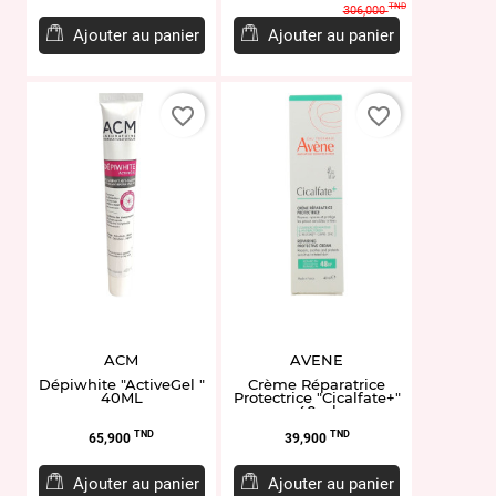
de
TND
306,000
base
Ajouter au panier
Ajouter au panier
favorite_border
favorite_border
ACM
AVENE
Dépiwhite "ActiveGel "
Crème Réparatrice
40ML
Protectrice "Cicalfate+"
40ml
Prix
Prix
TND
TND
65,900
39,900
Ajouter au panier
Ajouter au panier