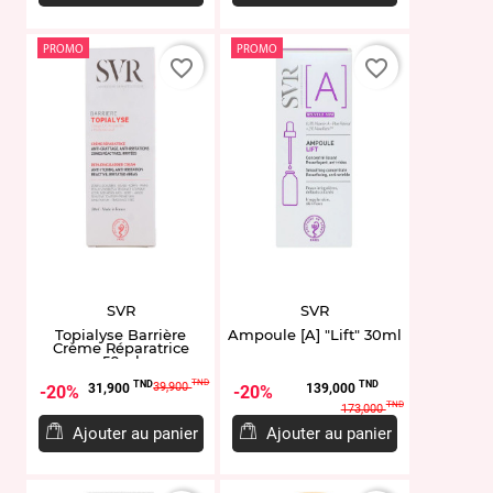
PROMO
PROMO
favorite_border
favorite_border
SVR
SVR
Topialyse Barrière
Ampoule [A] "Lift" 30ml
Crème Réparatrice
50ml
Prix
Prix
Prix
Prix
TND
TND
TND
39,900
31,900
139,000
20%
20%
de
de
TND
173,000
base
base
Ajouter au panier
Ajouter au panier