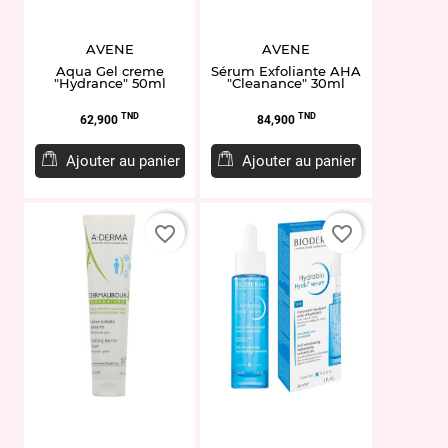
AVENE
AVENE
Aqua Gel creme
Sérum Exfoliante AHA
"Hydrance" 50ml
"Cleanance" 30ml
Prix
Prix
TND
TND
62,900
84,900
Ajouter au panier
Ajouter au panier
favorite_border
favorite_border