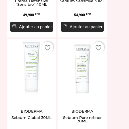
Crème Defensive
Sebium Sensitive 30ML
"Sensibio" 40ML
Prix
Prix
TND
TND
49,900
54,900
Ajouter au panier
Ajouter au panier
favorite_border
favorite_border
BIODERMA
BIODERMA
Sebium Global 30ML
Sebium Pore refiner
30ML