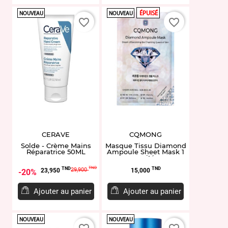
ÉPUISÉ
NOUVEAU
NOUVEAU
favorite_border
favorite_border
CERAVE
CQMONG
Solde - Crème Mains
Masque Tissu Diamond
Réparatrice 50ML
Ampoule Sheet Mask 1
unité
Prix
Prix
Prix
TND
TND
TND
29,900
23,950
15,000
20%
de
base
Ajouter au panier
Ajouter au panier
NOUVEAU
NOUVEAU