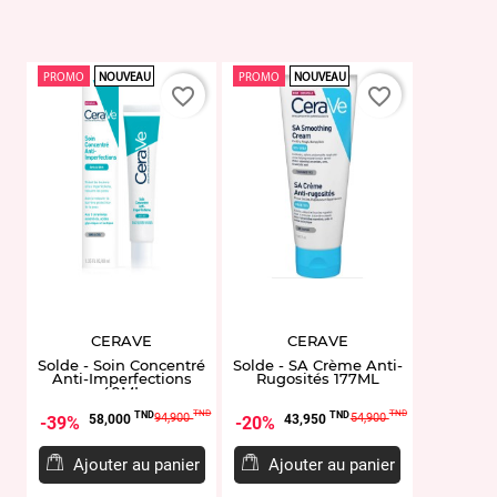
PROMO
NOUVEAU
PROMO
NOUVEAU
favorite_border
favorite_border
CERAVE
CERAVE
Solde - Soin Concentré
Solde - SA Crème Anti-
Anti-Imperfections
Rugosités 177ML
40ML
Prix
Prix
Prix
Prix
TND
TND
TND
TND
94,900
54,900
58,000
43,950
39%
20%
de
de
base
base
Ajouter au panier
Ajouter au panier