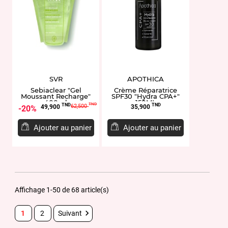
SVR
APOTHICA
Sebiaclear "Gel
Crème Réparatrice
Moussant Recharge"
SPF30 "Hydra CPA+"
400ml
150ML
Prix
Prix
Prix
TND
TND
TND
62,500
49,900
35,900
20%
de
base
Ajouter au panier
Ajouter au panier
Affichage 1-50 de 68 article(s)

1
2
Suivant