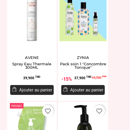
AVENE
ZYNIA
Spray Eau Thermale
Pack soin 1 "Concombre
300ML
Tonique"
Prix
Prix
Prix
TND
TND
TND
44,700
39,900
37,900
15%
de
base
Ajouter au panier
Ajouter au panier
PROMO
favorite_border
favorite_border