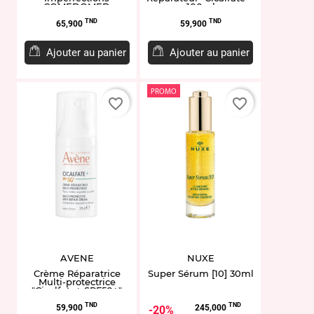
COMEDOMED
100ml
"Cleanance" 30ml
Prix
Prix
TND
TND
65,900
59,900
Ajouter au panier
Ajouter au panier
PROMO
favorite_border
favorite_border
AVENE
NUXE
Crème Réparatrice
Super Sérum [10] 30ml
Multi-protectrice
"Cicalfate+ SPF50+"
30ml
Prix
Prix
Prix
TND
TND
59,900
245,000
20%