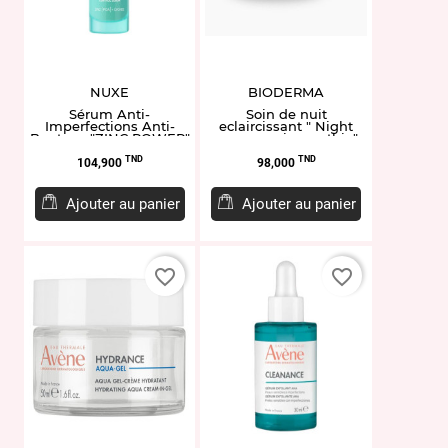
NUXE
BIODERMA
Sérum Anti-
Soin de nuit
Imperfections Anti-
eclaircissant " Night
Boutons "ZINC POWER"
renewer pigmentbio"
30ml
50ml
Prix
Prix
TND
TND
104,900
98,000
Ajouter au panier
Ajouter au panier
favorite_border
favorite_border