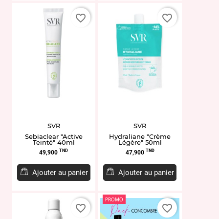
favorite_border
favorite_border
SVR
SVR
Sebiaclear "Active
Hydraliane "Crème
Teinté" 40ml
Légère" 50ml
Prix
Prix
TND
TND
49,900
47,900
Ajouter au panier
Ajouter au panier
PROMO
favorite_border
favorite_border