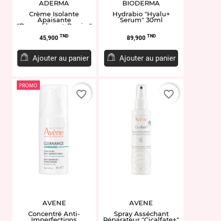
ADERMA
BIODERMA
Crème Isolante
Hydrabio "Hyalu+
Apaisante
Serum" 30ml
"Dermalibour+ Barrier"
100ml
Prix
Prix
TND
TND
45,900
89,900
Ajouter au panier
Ajouter au panier
PROMO
favorite_border
favorite_border
AVENE
AVENE
Concentré Anti-
Spray Asséchant
Imperfections
Réparateur "Cicalfate+"