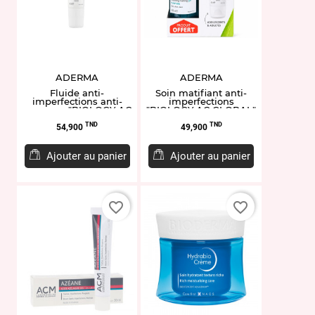
ADERMA
ADERMA
Fluide anti-
Soin matifiant anti-
imperfections anti-
imperfections
marques "BIOLOGY AC
"BIOLOGY AC GLOBAL"
PERFECT" 40ML
40ML
Prix
Prix
TND
TND
54,900
49,900
Ajouter au panier
Ajouter au panier
favorite_border
favorite_border