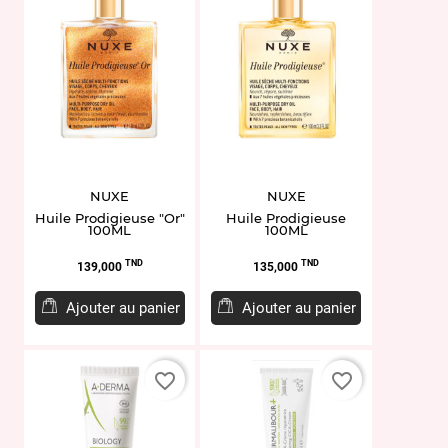
NUXE
NUXE
Huile Prodigieuse "Or"
Huile Prodigieuse
100ML
100ML
Prix
Prix
TND
TND
139,000
135,000
Ajouter au panier
Ajouter au panier
favorite_border
favorite_border