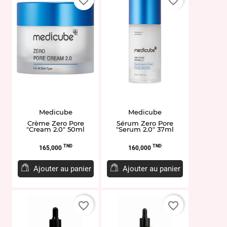
favorite_border
favorite_border
Medicube
Medicube
Crème Zero Pore
Sérum Zero Pore
"Cream 2.0" 50ml
"Serum 2.0" 37ml
Prix
Prix
TND
TND
165,000
160,000
Ajouter au panier
Ajouter au panier
favorite_border
favorite_border