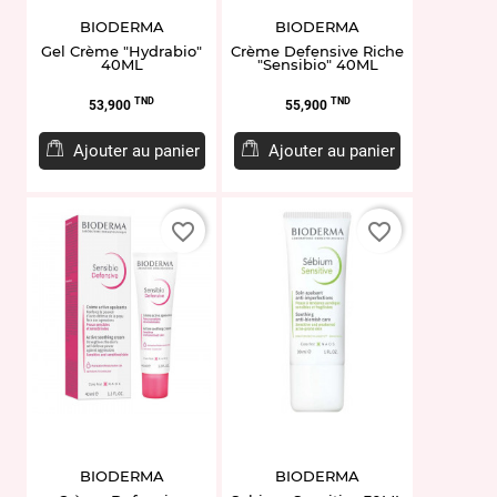
BIODERMA
BIODERMA
Gel Crème "Hydrabio"
Crème Defensive Riche
40ML
"Sensibio" 40ML
Prix
Prix
TND
TND
53,900
55,900
Ajouter au panier
Ajouter au panier
favorite_border
favorite_border
BIODERMA
BIODERMA