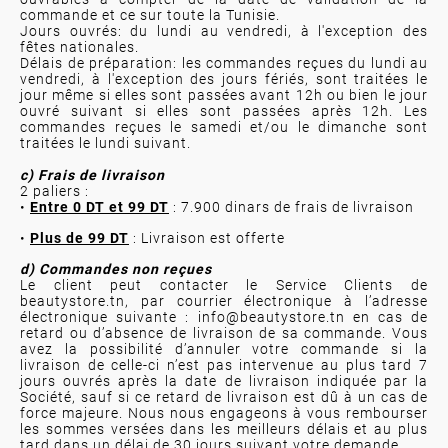
commande et ce sur toute la Tunisie.
Jours ouvrés: du lundi au vendredi, à l'exception des
fêtes nationales.
Délais de préparation: les commandes reçues du lundi au
vendredi, à l'exception des jours fériés, sont traitées le
jour même si elles sont passées avant 12h ou bien le jour
ouvré suivant si elles sont passées après 12h. Les
commandes reçues le samedi et/ou le dimanche sont
traitées le lundi suivant.
c) Frais de livraison
2 paliers :
•
Entre 0 DT et 99 DT
: 7.900 dinars de frais de livraison
•
Plus de 99 DT
: Livraison est offerte
d) Commandes non reçues
Le client peut contacter le Service Clients de
beautystore.tn, par courrier électronique à l’adresse
électronique suivante :
info@beautystore.tn
en cas de
retard ou d’absence de livraison de sa commande. Vous
avez la possibilité d’annuler votre commande si la
livraison de celle-ci n’est pas intervenue au plus tard 7
jours ouvrés après la date de livraison indiquée par la
Société, sauf si ce retard de livraison est dû à un cas de
force majeure. Nous nous engageons à vous rembourser
les sommes versées dans les meilleurs délais et au plus
tard dans un délai de 30 jours suivant votre demande.