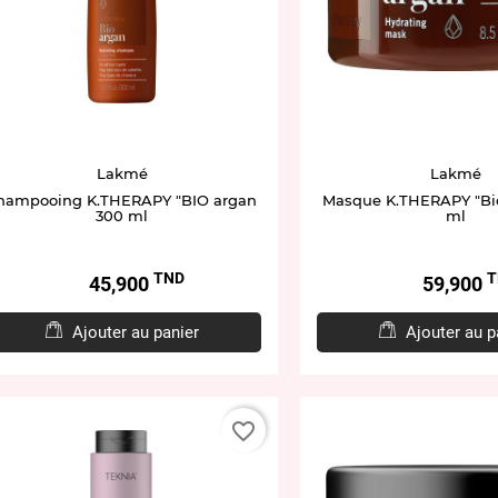
Lakmé
Lakmé
hampooing K.THERAPY "BIO argan
Masque K.THERAPY "Bio
300 ml
ml
TND
T
Prix
Prix
45,900
59,900
Ajouter au panier
Ajouter au p
favorite_border