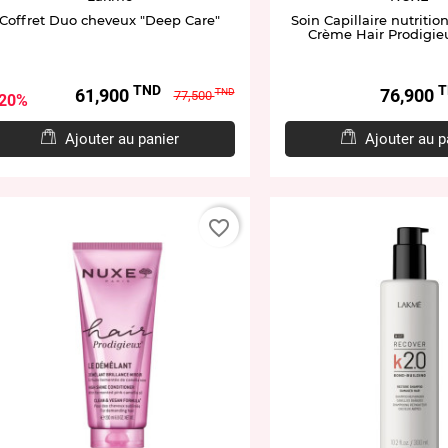
Coffret Duo cheveux "Deep Care"
Soin Capillaire nutritio
Crème Hair Prodigie
TND
T
Prix
Prix
Prix
61,900
76,900
TND
77,500
20%
de
base
Ajouter au panier
Ajouter au p
favorite_border