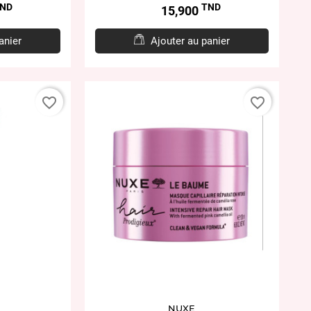
ND
TND
Prix
15,900
anier
Ajouter au panier
favorite_border
favorite_border
NUXE