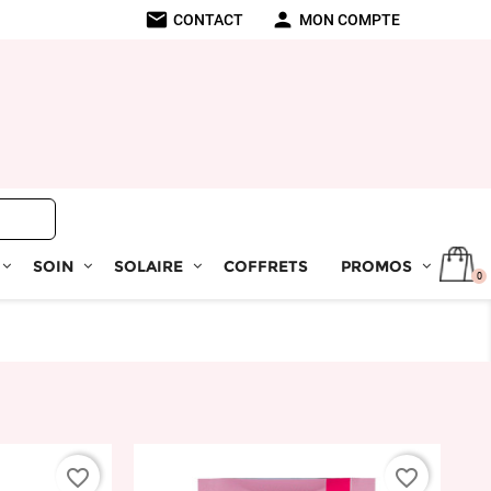
mail
person
CONTACT
MON COMPTE
SOIN
SOLAIRE
COFFRETS
PROMOS
0
favorite_border
favorite_border