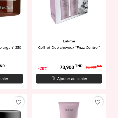
Lakmé
 argan" 250
Coffret Duo cheveux "Frizz Control"
ND
TND
Prix
Prix
73,900
TND
92,900
20%
de
base
anier
Ajouter au panier
favorite_border
favorite_border