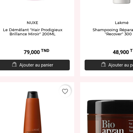
NUXE
Lakmé
Le Démêlant "Hair Prodigieux
Shampooing Réparat
Brillance Miroir" 200ML
"Recover" 300
TND
T
Prix
Prix
79,000
48,900
Ajouter au panier
Ajouter au p
favorite_border