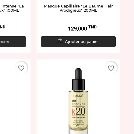
n Intense "La
Masque Capillaire "Le Baume Hair
ux" 100ML
Prodigieux" 200ML
ND
TND
Prix
129,000
anier
Ajouter au panier
favorite_border
favorite_border