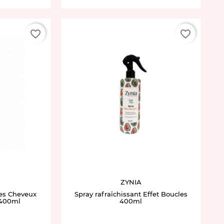
favorite_border
favorite_border
ZYNIA
es Cheveux
Spray rafraîchissant Effet Boucles
 400ml
400ml