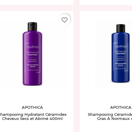
favorite_border
APOTHICA
APOTHICA
Shampooing Hydratant Céramides
Shampooing Céramid
Cheveux Secs et Abimé 400ml
Gras À Normaux