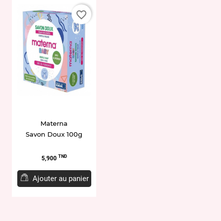
favorite_border
Materna
Savon Doux 100g
Prix
TND
5,900
Ajouter au panier