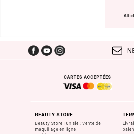
Affic
Facebook
YouTube
Instagram
N
CARTES ACCEPTÉES
BEAUTY STORE
TER
Beauty Store Tunisie : Vente de
Livra
maquillage en ligne
paie