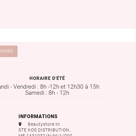
HORAIRE D'ÉTÉ
undi - Vendredi : 8h -12h et 12h30 à 15h
Samedi : 8h - 12h
INFORMATIONS
aaa
Beautystore.tn
STE KOS DISTRIBUTION ,
MF:1431032/N/M/A/000