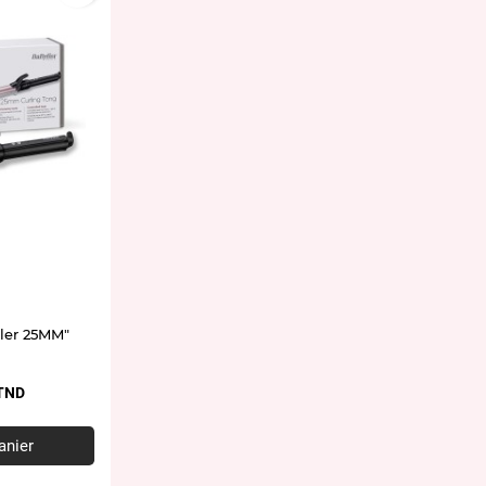
cler 25MM"
TND
anier