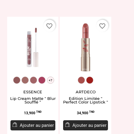
favorite_border
favorite_border
EL958484.01
EL958486.02
EL958488.03
EL958492.05
ART13.872
ART13.803P1
+7
ESSENCE
ARTDECO
Lip Cream Matte " Blur
Edition Limitée "
Soufflé "
Perfect Color Lipstick "
Prix
Prix
TND
TND
13,900
34,900
Ajouter au panier
Ajouter au panier