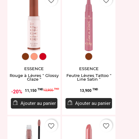
favorite_border
favorite_border
EL952097.01
EL952098.02
EL952100.04
EL951852.02
ESSENCE
ESSENCE
Rouge à Lèvres " Glossy
Feutre Lèvres Tattoo "
Glaze "
Line Satin "
Prix
Prix
Prix
TND
TND
TND
13,900
11,150
13,900
20%
de
base
Ajouter au panier
Ajouter au panier
favorite_border
favorite_border