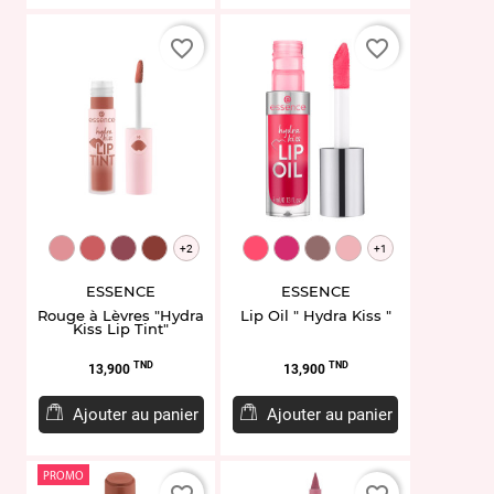
favorite_border
favorite_border
EL954290.03
EL954292.04
EL954297.06
EL954175.07
EL942193.03
EL951871.06
EL951873.08
EL958496.10
+2
+1
ESSENCE
ESSENCE
Rouge à Lèvres "Hydra
Lip Oil " Hydra Kiss "
Kiss Lip Tint"
Prix
Prix
TND
TND
13,900
13,900
Ajouter au panier
Ajouter au panier
PROMO