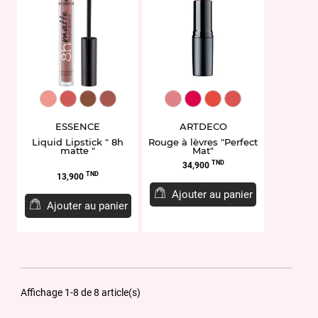
EL937168.04
EL940827.12
EL937165.01
EL949164.16
ART134.165
ART134.173
ART134.113
ART134.114
ESSENCE
ARTDECO
Liquid Lipstick " 8h
Rouge à lèvres "Perfect
matte "
Mat"
Prix
TND
34,900
Prix
TND
13,900
Ajouter au panier
Ajouter au panier
Affichage 1-8 de 8 article(s)