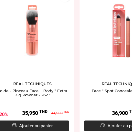
REAL TECHNIQUES
REAL TECHNI
olde - Pinceau Face + Body " Extra
Face " Spot Conceale
Big Powder - 262 "
TND
T
Prix
Prix
Prix
35,950
36,900
TND
44,900
20%
de
base
Ajouter au panier
Ajouter au p