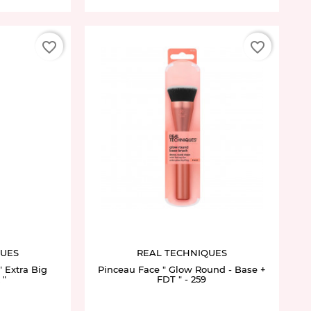
favorite_border
favorite_border
QUES
REAL TECHNIQUES
 Extra Big
Pinceau Face " Glow Round - Base +
 "
FDT " - 259