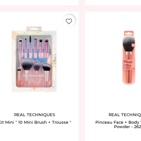
favorite_border
REAL TECHNIQUES
REAL TECHNI
it Mini " 10 Mini Brush + Trousse "
Pinceau Face + Body "
Powder - 262