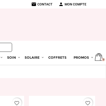
mail
person
CONTACT
MON COMPTE
SOIN
SOLAIRE
COFFRETS
PROMOS
0
favorite_border
favorite_border