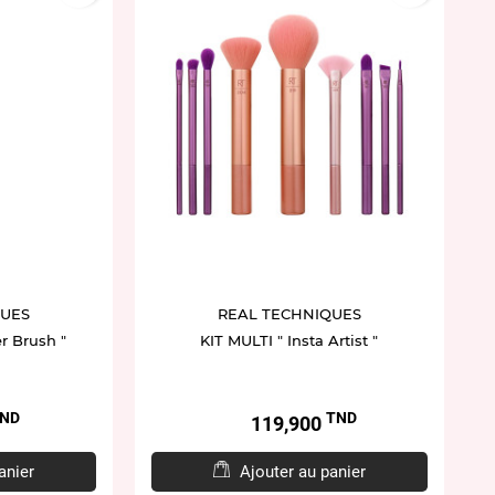
QUES
REAL TECHNIQUES
r Brush "
KIT MULTI " Insta Artist "
ND
TND
Prix
119,900
anier
Ajouter au panier