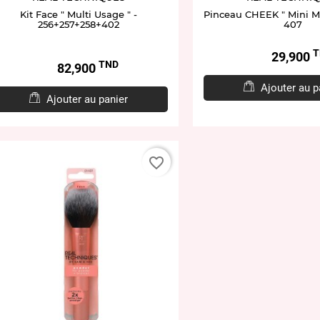
Kit Face " Multi Usage " -
Pinceau CHEEK " Mini Mu
256+257+258+402
407
T
Prix
29,900
TND
Prix
82,900
Ajouter au p
Ajouter au panier
favorite_border