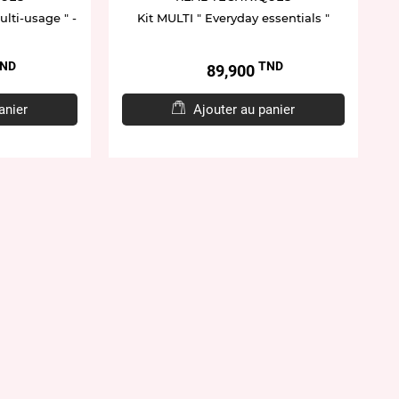
lti-usage " -
Kit MULTI " Everyday essentials "
ND
TND
Prix
89,900
anier
Ajouter au panier