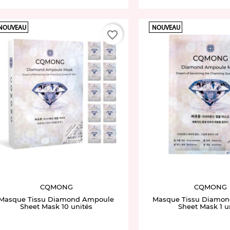
NOUVEAU
NOUVEAU
favorite_border
CQMONG
CQMONG
Masque Tissu Diamond Ampoule
Masque Tissu Diamo
Sheet Mask 10 unités
Sheet Mask 1 u