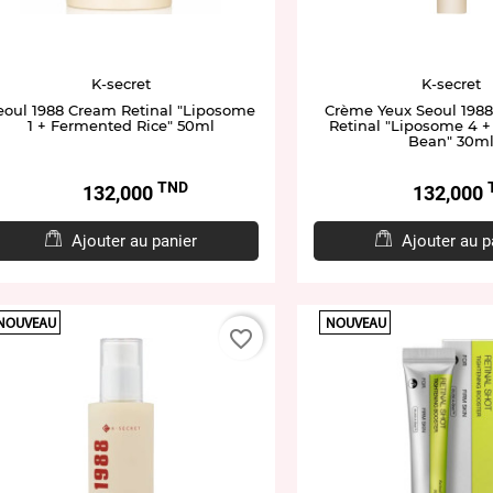
K-secret
K-secret
eoul 1988 Cream Retinal "Liposome
Crème Yeux Seoul 198
1 + Fermented Rice" 50ml
Retinal "Liposome 4 
Bean" 30m
TND
Prix
Prix
132,000
132,000
Ajouter au panier
Ajouter au p
NOUVEAU
NOUVEAU
favorite_border