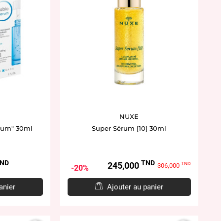
NUXE
rum" 30ml
Super Sérum [10] 30ml
ND
TND
Prix
Prix
245,000
TND
306,000
20%
de
base
anier
Ajouter au panier