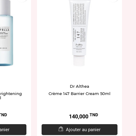
Dr Althea
Brightening
Crème 147 Barrier Cream 50ml
l
TND
TND
Prix
140,000
anier
Ajouter au panier