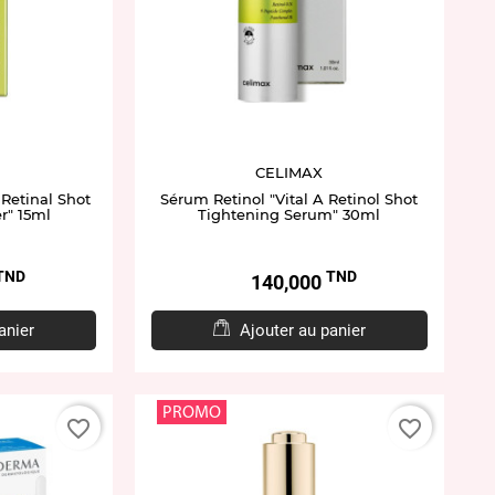
CELIMAX
 Retinal Shot
Sérum Retinol "Vital A Retinol Shot
r" 15ml
Tightening Serum" 30ml
TND
TND
Prix
140,000
anier
Ajouter au panier
PROMO
favorite_border
favorite_border