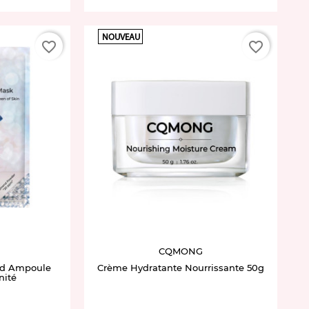
NOUVEAU
favorite_border
favorite_border
CQMONG
nd Ampoule
Crème Hydratante Nourrissante 50g
nité