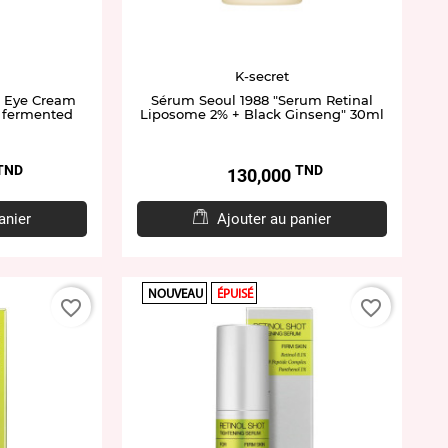
K-secret
8 Eye Cream
Sérum Seoul 1988 "Serum Retinal
+ fermented
Liposome 2% + Black Ginseng" 30ml
l
TND
TND
Prix
130,000
anier
Ajouter au panier
NOUVEAU
ÉPUISÉ
favorite_border
favorite_border