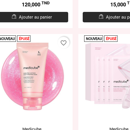
TND
T
Prix
Prix
120,000
15,000
Ajouter au panier
Ajouter au p
NOUVEAU
ÉPUISÉ
NOUVEAU
ÉPUISÉ
favorite_border
Medicube
Medicube