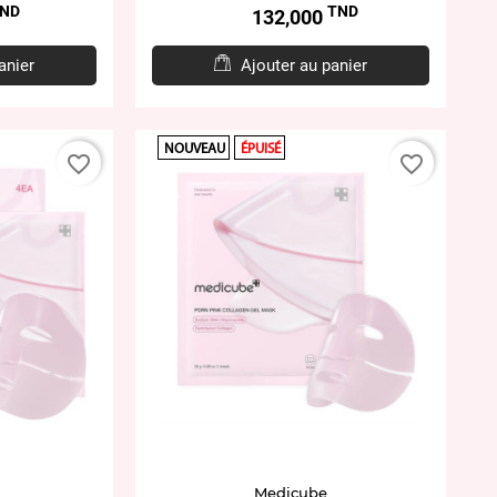
ND
TND
Prix
132,000
anier
Ajouter au panier
NOUVEAU
ÉPUISÉ
favorite_border
favorite_border
Medicube