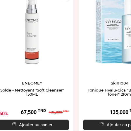
ENEOMEY
Skin1004
Solde - Nettoyant "Soft Cleanser"
Tonique Hyalu-Cica "
150ML
Toner" 210m
TND
Prix
Prix
Prix
67,500
135,000
TND
135,000
50%
de
base
Ajouter au panier
Ajouter au p