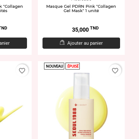
 "Collagen
Masque Gel PDRN Pink "Collagen
ités
Gel Mask" 1 unité
TND
TND
Prix
35,000
anier
Ajouter au panier
NOUVEAU
ÉPUISÉ
favorite_border
favorite_border