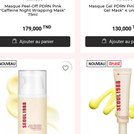
Masque Peel-Off PDRN Pink
Masque Gel PDRN Pink
"Caffeine Night Wrapping Mask"
Gel Mask" 4 un
75ml
TND
Prix
Prix
179,000
130,000
Ajouter au panier
Ajouter au p
NOUVEAU
NOUVEAU
ÉPUISÉ
favorite_border