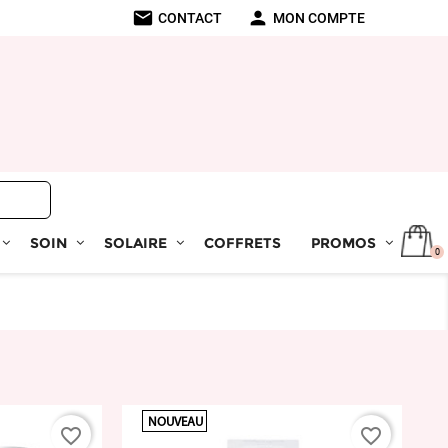
mail
person
CONTACT
MON COMPTE
SOIN
SOLAIRE
COFFRETS
PROMOS
0
NOUVEAU
favorite_border
favorite_border