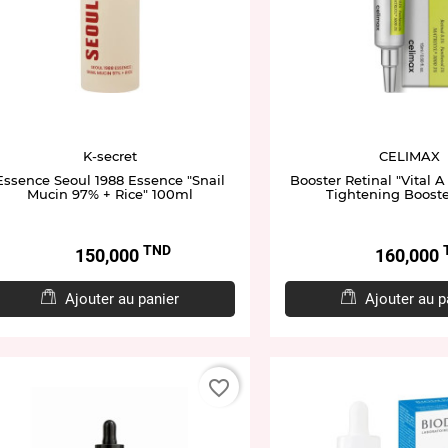
K-secret
CELIMAX
Essence Seoul 1988 Essence "Snail
Booster Retinal "Vital A
Mucin 97% + Rice" 100ml
Tightening Booste
TND
Prix
Prix
150,000
160,000
Ajouter au panier
Ajouter au p
favorite_border