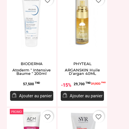
favorite_border
favorite_border
BIODERMA
PHYTEAL
Atoderm " Intensive
ARGANSKIN Huile
Baume " 200ml
D'argan 40ML
Prix
Prix
Prix
TND
TND
TND
34,900
57,500
29,700
15%
de
base
Ajouter au panier
Ajouter au panier
PROMO
favorite_border
favorite_border