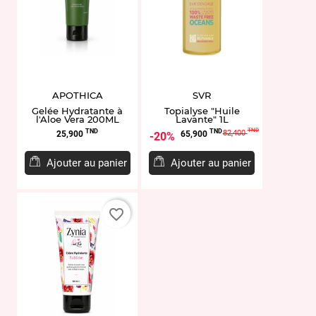
APOTHICA
SVR
Gelée Hydratante à
Topialyse "Huile
l'Aloe Vera 200ML
Lavante" 1L
Prix
Prix
Prix
TND
TND
TND
82,400
25,900
65,900
20%
de
base
Ajouter au panier
Ajouter au panier
favorite_border