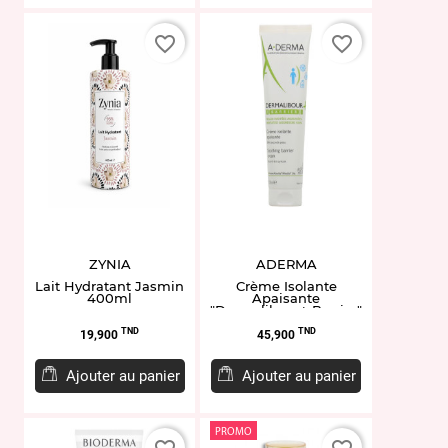
favorite_border
favorite_border
ZYNIA
ADERMA
Lait Hydratant Jasmin
Crème Isolante
400ml
Apaisante
"Dermalibour+ Barrier"
100ml
Prix
Prix
TND
TND
19,900
45,900
Ajouter au panier
Ajouter au panier
PROMO