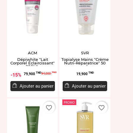
ACM
SVR
Dépiwhite "Lait
Topialyse Mains "Crème
Corporel Éclaircissant"
Nutri-Réparatrice" 50
200ML
ml
Prix
Prix
Prix
TND
TND
TND
94,000
79,900
19,900
15%
de
base
Ajouter au panier
Ajouter au panier
PROMO
favorite_border
favorite_border