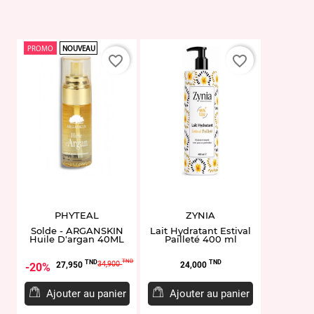
PROMO
NOUVEAU
favorite_border
favorite_border
PHYTEAL
ZYNIA
Solde - ARGANSKIN
Lait Hydratant Estival
Huile D'argan 40ML
Pailleté 400 ml
Prix
Prix
Prix
TND
TND
TND
34,900
27,950
24,000
20%
de
base
Ajouter au panier
Ajouter au panier