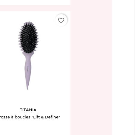
favorite_border
TITANIA
rosse à boucles "Lift & Define"