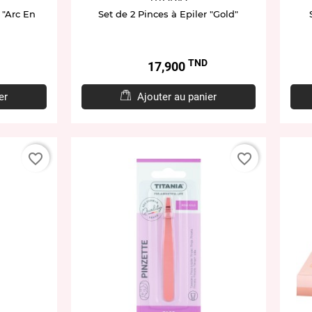
"Arc En
Set de 2 Pinces à Epiler "Gold"
TND
Prix
17,900
er
Ajouter au panier
favorite_border
favorite_border