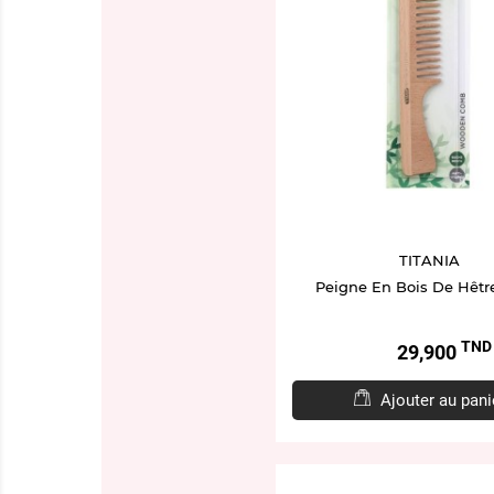
TITANIA
Peigne En Bois De Hêtr
TND
Prix
29,900
Ajouter au pani