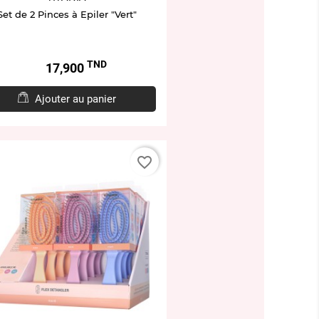
Set de 2 Pinces à Epiler "Vert"
TND
Prix
17,900
Ajouter au panier
favorite_border