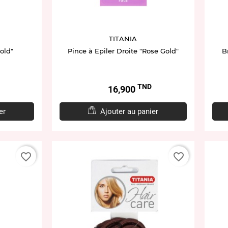
TITANIA
old"
Pince à Epiler Droite "Rose Gold"
B
TND
Prix
16,900
er
Ajouter au panier
favorite_border
favorite_border