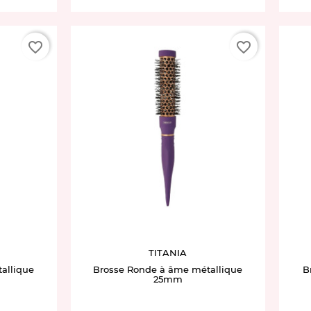
favorite_border
favorite_border
TITANIA
allique
Brosse Ronde à âme métallique
B
25mm