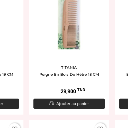
TITANIA
e 19 CM
Peigne En Bois De Hêtre 18 CM
TND
Prix
29,900
er
Ajouter au panier