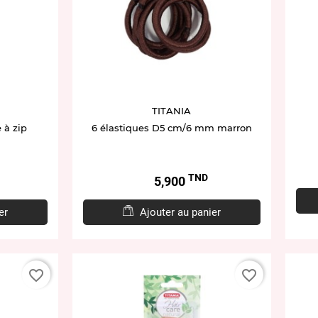
TITANIA
 à zip
6 élastiques D5 cm/6 mm marron
TND
Prix
5,900
er
Ajouter au panier
favorite_border
favorite_border