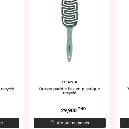
TITANIA
 recyclé
Brosse paddle flex en plastique
B
recyclé
TND
Prix
29,900
er
Ajouter au panier