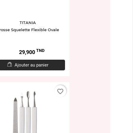
TITANIA
rosse Squelette Flexible Ovale
TND
Prix
29,900
Ajouter au panier
favorite_border