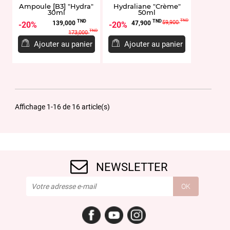
Ampoule [B3] "Hydra"
Hydraliane "Crème"
30ml
50ml
Prix
Prix
Prix
Prix
TND
TND
TND
59,900
139,000
47,900
20%
20%
de
de
TND
173,000
base
base
Ajouter au panier
Ajouter au panier
Affichage 1-16 de 16 article(s)
NEWSLETTER
Facebook
YouTube
Instagram