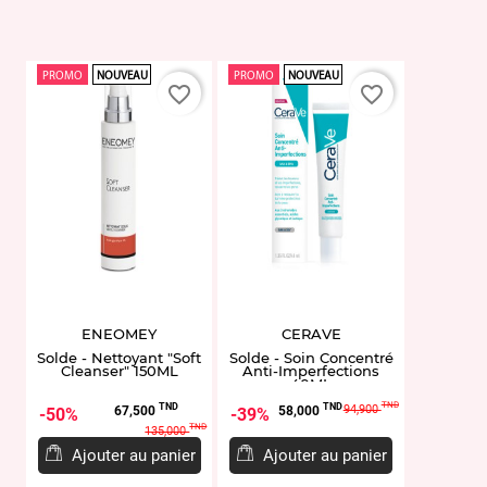
PROMO
NOUVEAU
PROMO
NOUVEAU
favorite_border
favorite_border
ENEOMEY
CERAVE
Solde - Nettoyant "Soft
Solde - Soin Concentré
Cleanser" 150ML
Anti-Imperfections
40ML
Prix
Prix
Prix
Prix
TND
TND
TND
94,900
67,500
58,000
50%
39%
de
de
TND
135,000
base
base
Ajouter au panier
Ajouter au panier