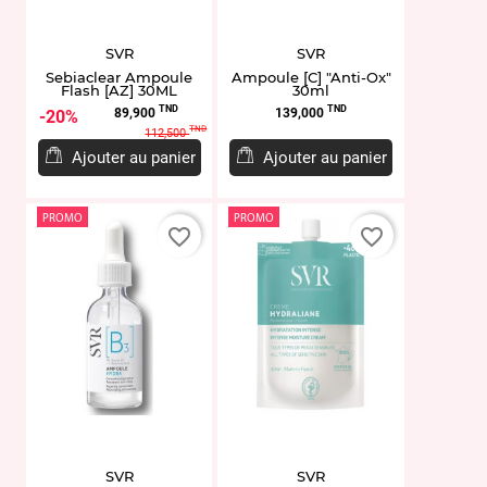
SVR
SVR
Sebiaclear Ampoule
Ampoule [C] "Anti-Ox"
Flash [AZ] 30ML
30ml
Prix
Prix
Prix
TND
TND
89,900
139,000
20%
de
TND
112,500
base
Ajouter au panier
Ajouter au panier
PROMO
PROMO
favorite_border
favorite_border
SVR
SVR