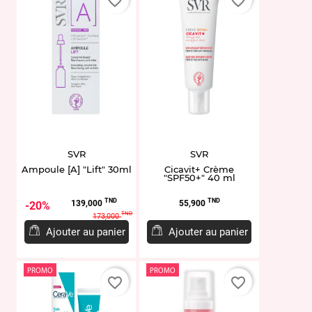
favorite_border
favorite_border
SVR
SVR
Ampoule [A] "Lift" 30ml
Cicavit+ Crème
"SPF50+" 40 ml
Prix
Prix
Prix
TND
TND
139,000
55,900
20%
de
TND
173,000
base
Ajouter au panier
Ajouter au panier
PROMO
PROMO
favorite_border
favorite_border