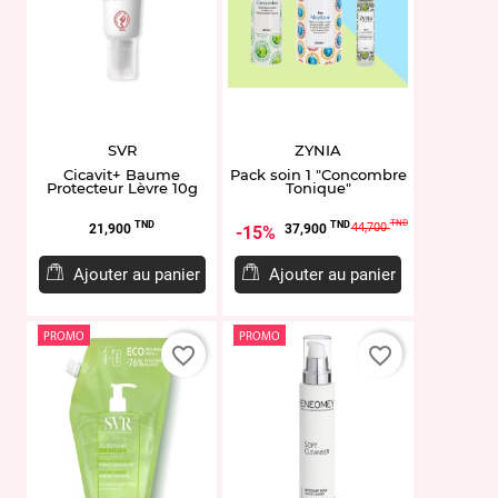
SVR
ZYNIA
Cicavit+ Baume
Pack soin 1 "Concombre
Protecteur Lèvre 10g
Tonique"
Prix
Prix
Prix
TND
TND
TND
44,700
21,900
37,900
15%
de
base
Ajouter au panier
Ajouter au panier
PROMO
PROMO
favorite_border
favorite_border