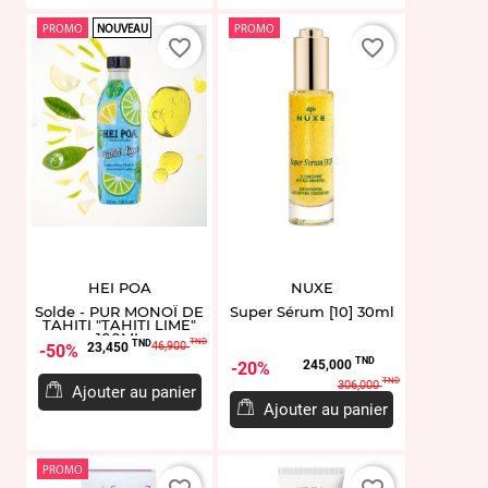
PROMO
NOUVEAU
PROMO
favorite_border
favorite_border
HEI POA
NUXE
Solde - PUR MONOÏ DE
Super Sérum [10] 30ml
TAHITI "TAHITI LIME"
100ML
Prix
Prix
TND
TND
46,900
23,450
50%
Prix
Prix
TND
de
245,000
20%
de
TND
306,000
base
Ajouter au panier
base
Ajouter au panier
PROMO