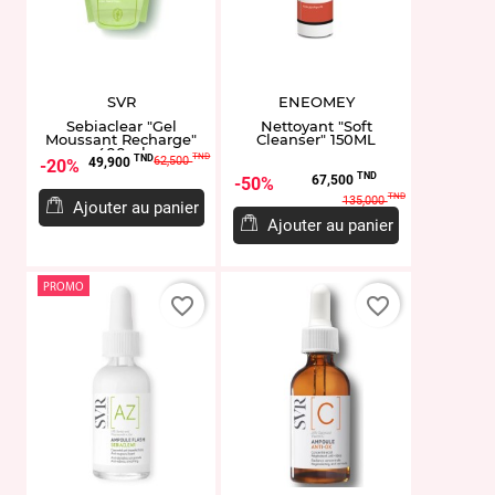
SVR
ENEOMEY
Sebiaclear "Gel
Nettoyant "Soft
Moussant Recharge"
Cleanser" 150ML
400ml
Prix
Prix
TND
TND
62,500
49,900
20%
Prix
Prix
TND
de
67,500
50%
de
TND
135,000
base
Ajouter au panier
base
Ajouter au panier
PROMO
favorite_border
favorite_border