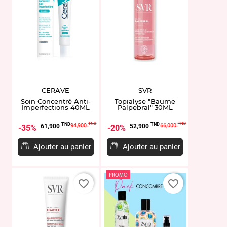
CERAVE
SVR
Soin Concentré Anti-
Topialyse "Baume
Imperfections 40ML
Palpebral" 30ML
Prix
Prix
Prix
Prix
TND
TND
TND
TND
94,900
66,000
61,900
52,900
35%
20%
de
de
base
base
Ajouter au panier
Ajouter au panier
PROMO
favorite_border
favorite_border