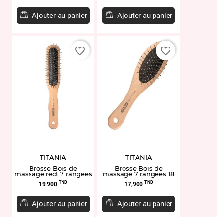
Ajouter au panier
Ajouter au panier
favorite_border
favorite_border
TITANIA
TITANIA
Brosse Bois de
Brosse Bois de
massage rect 7 rangees
massage 7 rangees 18
cm
Prix
Prix
TND
TND
19,900
17,900
Ajouter au panier
Ajouter au panier