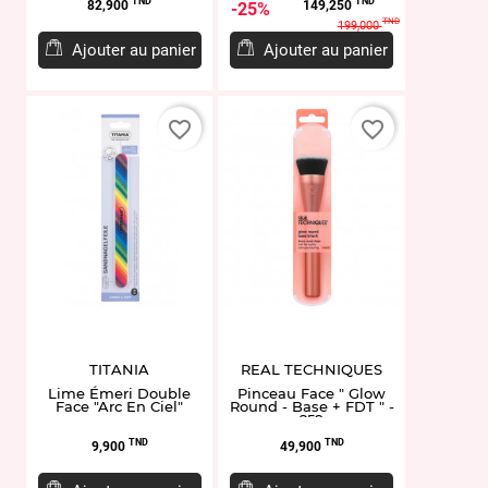
Prix
Prix
Prix
TND
TND
82,900
149,250
25%
de
TND
199,000
base
Ajouter au panier
Ajouter au panier
favorite_border
favorite_border
TITANIA
REAL TECHNIQUES
Lime Émeri Double
Pinceau Face " Glow
Face "Arc En Ciel"
Round - Base + FDT " -
259
Prix
Prix
TND
TND
9,900
49,900