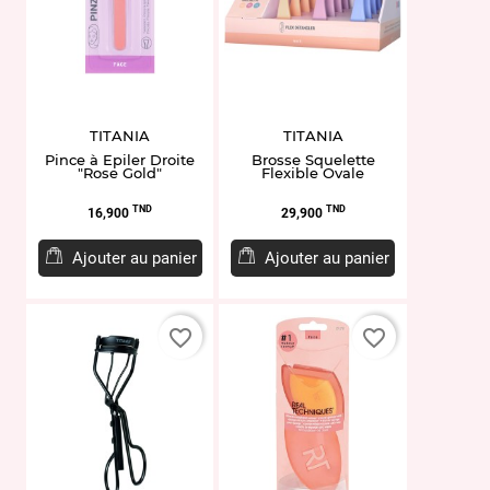
TITANIA
TITANIA
Pince à Epiler Droite
Brosse Squelette
"Rose Gold"
Flexible Ovale
Prix
Prix
TND
TND
16,900
29,900
Ajouter au panier
Ajouter au panier
favorite_border
favorite_border