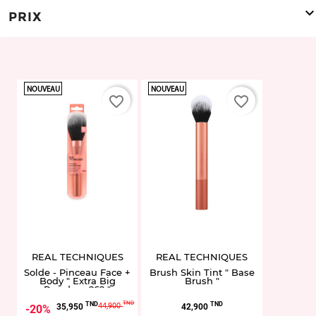
PRIX
NOUVEAU
NOUVEAU
favorite_border
favorite_border
REAL TECHNIQUES
REAL TECHNIQUES
Solde - Pinceau Face +
Brush Skin Tint " Base
Body " Extra Big
Brush "
Powder - 262 "
Prix
Prix
Prix
TND
TND
TND
44,900
35,950
42,900
20%