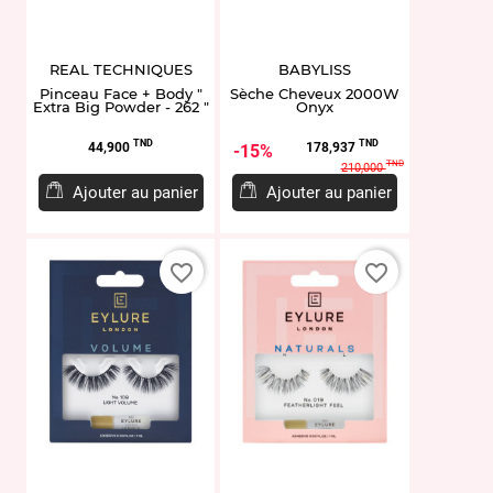
REAL TECHNIQUES
BABYLISS
Pinceau Face + Body "
Sèche Cheveux 2000W
Extra Big Powder - 262 "
Onyx
Prix
Prix
Prix
TND
TND
44,900
178,937
15%
de
TND
210,000
base
Ajouter au panier
Ajouter au panier
favorite_border
favorite_border