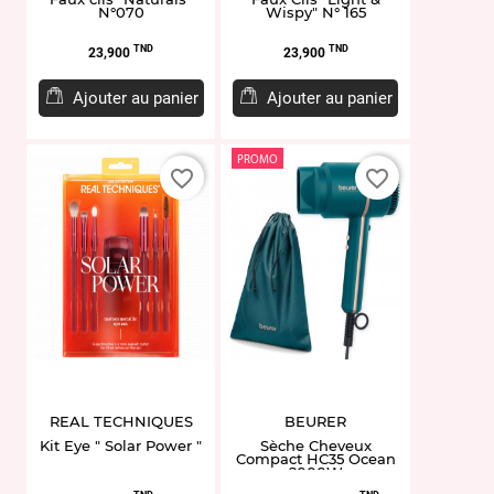
N°070
Wispy" N° 165
Prix
Prix
TND
TND
23,900
23,900
Ajouter au panier
Ajouter au panier
PROMO
favorite_border
favorite_border
REAL TECHNIQUES
BEURER
Kit Eye " Solar Power "
Sèche Cheveux
Compact HC35 Ocean
2000W