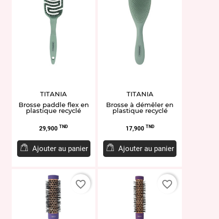
TITANIA
TITANIA
Brosse paddle flex en
Brosse à démêler en
plastique recyclé
plastique recyclé
Prix
Prix
TND
TND
29,900
17,900
Ajouter au panier
Ajouter au panier
favorite_border
favorite_border