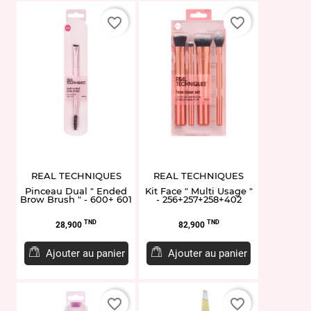
favorite_border
favorite_border
REAL TECHNIQUES
REAL TECHNIQUES
Pinceau Dual " Ended
Kit Face " Multi Usage "
Brow Brush " - 600+ 601
- 256+257+258+402
Prix
Prix
TND
TND
28,900
82,900
Ajouter au panier
Ajouter au panier
favorite_border
favorite_border