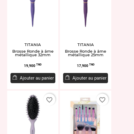
TITANIA
TITANIA
Brosse Ronde à âme
Brosse Ronde à âme
métallique 32mm
métallique 25mm
Prix
Prix
TND
TND
19,900
17,900
Ajouter au panier
Ajouter au panier
favorite_border
favorite_border