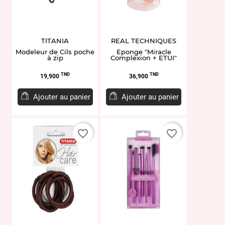
TITANIA
REAL TECHNIQUES
Modeleur de Cils poche
Eponge "Miracle
à zip
Complexion + ETUI"
Prix
Prix
TND
TND
19,900
36,900
Ajouter au panier
Ajouter au panier
favorite_border
favorite_border