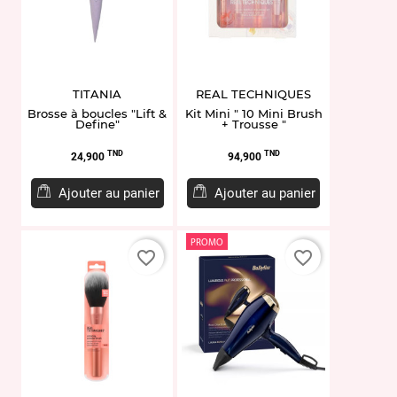
TITANIA
REAL TECHNIQUES
Brosse à boucles "Lift &
Kit Mini " 10 Mini Brush
Define"
+ Trousse "
Prix
Prix
TND
TND
24,900
94,900
Ajouter au panier
Ajouter au panier
PROMO
favorite_border
favorite_border