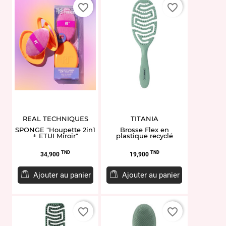
favorite_border
favorite_border
REAL TECHNIQUES
TITANIA
SPONGE "Houpette 2in1
Brosse Flex en
+ ETUI Miroir"
plastique recyclé
Prix
Prix
TND
TND
34,900
19,900
Ajouter au panier
Ajouter au panier
favorite_border
favorite_border