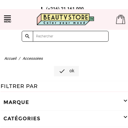
(+216) 21 161 000

Livraison gratuite à partir de 99dt d'achat

Accueil
Accessoires

ok
FILTRER PAR
MARQUE
CATÉGORIES