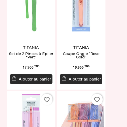
TITANIA
TITANIA
Set de 2 Pinces à Epiler
Coupe Ongle "Rose
"Vert"
Gold"
Prix
Prix
TND
TND
17,900
19,900
Ajouter au panier
Ajouter au panier
favorite_border
favorite_border