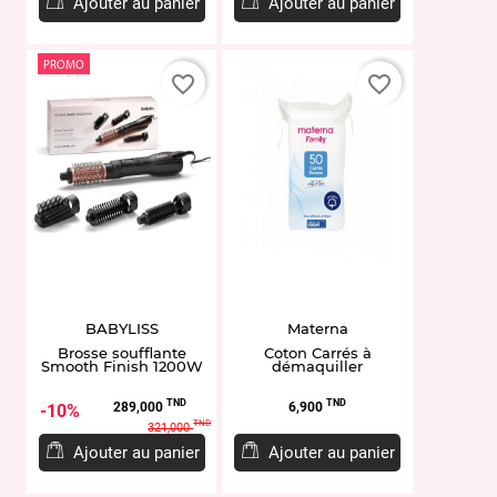
Ajouter au panier
Ajouter au panier
PROMO
favorite_border
favorite_border
BABYLISS
Materna
Brosse soufflante
Coton Carrés à
Smooth Finish 1200W
démaquiller
Prix
Prix
Prix
TND
TND
289,000
6,900
10%
de
TND
321,000
base
Ajouter au panier
Ajouter au panier