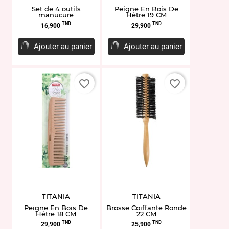
Set de 4 outils
Peigne En Bois De
manucure
Hêtre 19 CM
Prix
Prix
TND
TND
16,900
29,900
Ajouter au panier
Ajouter au panier
favorite_border
favorite_border
TITANIA
TITANIA
Peigne En Bois De
Brosse Coiffante Ronde
Hêtre 18 CM
22 CM
Prix
Prix
TND
TND
29,900
25,900