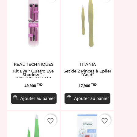
REAL TECHNIQUES
TITANIA
Kit Eye " Quatro Eye
Set de 2 Pinces à Epiler
Shadow " -
"Gold"
300+301+341+343
Prix
Prix
TND
TND
49,900
17,900
Ajouter au panier
Ajouter au panier
favorite_border
favorite_border