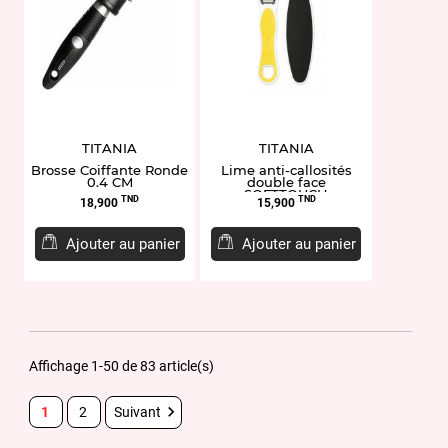
TITANIA
TITANIA
Brosse Coiffante Ronde
Lime anti-callosités
0.4 CM
double face
SOFTTOUCH
Prix
Prix
TND
TND
18,900
15,900
Ajouter au panier
Ajouter au panier
Affichage 1-50 de 83 article(s)

1
2
Suivant