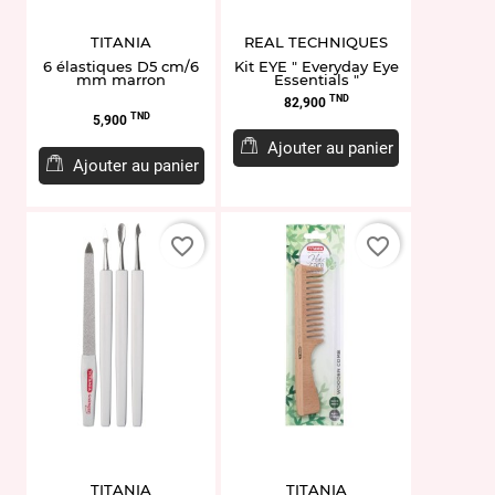
TITANIA
REAL TECHNIQUES
6 élastiques D5 cm/6
Kit EYE " Everyday Eye
mm marron
Essentials "
Prix
TND
82,900
Prix
TND
5,900
Ajouter au panier
Ajouter au panier
favorite_border
favorite_border
TITANIA
TITANIA