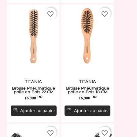
favorite_border
favorite_border
TITANIA
TITANIA
Brosse Pneumatique
Brosse Pneumatique
poile en Bois 22 CM
poile en Bois 18 CM
Prix
Prix
TND
TND
16,900
16,900
Ajouter au panier
Ajouter au panier
favorite_border
favorite_border