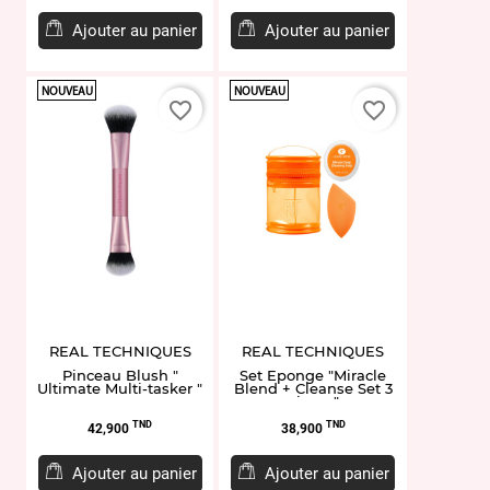
de
base
Ajouter au panier
Ajouter au panier
NOUVEAU
NOUVEAU
favorite_border
favorite_border
REAL TECHNIQUES
REAL TECHNIQUES
Pinceau Blush "
Set Eponge "Miracle
Ultimate Multi-tasker "
Blend + Cleanse Set 3
pieces"
Prix
Prix
TND
TND
42,900
38,900
Ajouter au panier
Ajouter au panier