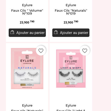
Eylure
Eylure
Faux Cils " Volume"
Faux Cils "Naturals"
N°109
N°019
Prix
Prix
TND
TND
23,900
23,900
Ajouter au panier
Ajouter au panier
favorite_border
favorite_border
Eylure
Eylure
Faux cils "Naturals"
Faux Cils "Light &