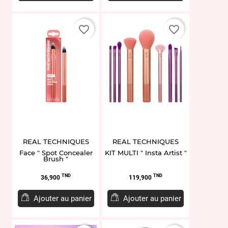
favorite_border
favorite_border
REAL TECHNIQUES
REAL TECHNIQUES
Face " Spot Concealer
KIT MULTI " Insta Artist "
Brush "
Prix
Prix
TND
TND
36,900
119,900
Ajouter au panier
Ajouter au panier