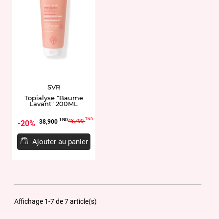
SVR
Topialyse "Baume
Lavant" 200ML
Prix
Prix
TND
TND
48,700
38,900
20%
de
base
Ajouter au panier
Affichage 1-7 de 7 article(s)