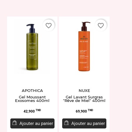
favorite_border
favorite_border
APOTHICA
NUXE
Gel Moussant
Gel Lavant Surgras
Exosomes 400ml
"Rêve de Miel" 400ml
Prix
Prix
TND
TND
42,900
69,900
Ajouter au panier
Ajouter au panier