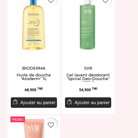
favorite_border
favorite_border
BIODERMA
SVR
Huile de douche
Gel lavant déodorant
"Atoderm" 1L
"Spirial Deo-Douche"
400ML
Prix
Prix
TND
TND
68,900
54,900
Ajouter au panier
Ajouter au panier
PROMO
favorite_border