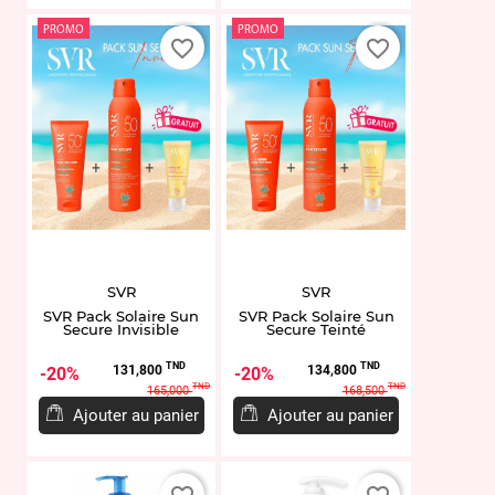
PROMO
PROMO
favorite_border
favorite_border
SVR
SVR
SVR Pack Solaire Sun
SVR Pack Solaire Sun
Secure Invisible
Secure Teinté
Prix
Prix
Prix
Prix
TND
TND
131,800
134,800
20%
20%
de
de
TND
TND
165,000
168,500
base
base
Ajouter au panier
Ajouter au panier