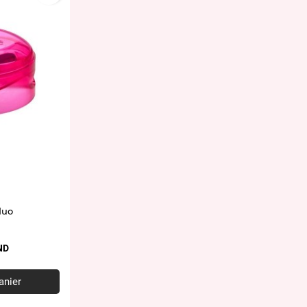
duo
ND
anier