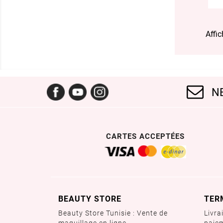
Affic
Facebook
YouTube
Instagram
N
CARTES ACCEPTÉES
BEAUTY STORE
TER
Beauty Store Tunisie : Vente de
Livra
maquillage en ligne
paie