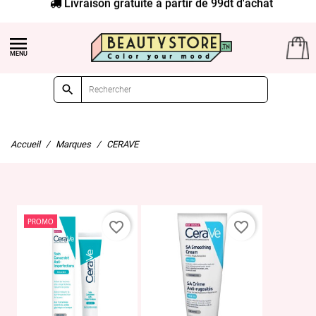
Livraison gratuite à partir de 99dt d'achat


Accueil
Marques
CERAVE
PROMO
favorite_border
favorite_border