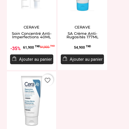
CERAVE
CERAVE
Soin Concentré Anti-
SA Crème Anti-
Imperfections 40ML
Rugosités 177ML
Prix
Prix
Prix
TND
TND
TND
94,900
61,900
54,900
35%
de
base
Ajouter au panier
Ajouter au panier
favorite_border