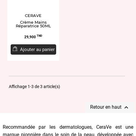
CERAVE
Crème Mains
Réparatrice 50ML
Prix
TND
29,900
Ajouter au panier
Affichage 1-3 de 3 article(s)

Retour en haut
Recommandée par les dermatologues, CeraVe est une
marque pionnière dans le soin de la peau, développée avec