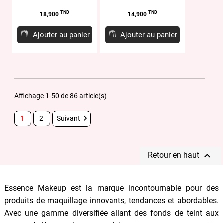
Prix
Prix
TND
TND
18,900
14,900
Ajouter au panier
Ajouter au panier
Affichage 1-50 de 86 article(s)

1
2
Suivant

Retour en haut
Essence Makeup est la marque incontournable pour des
produits de maquillage innovants, tendances et abordables.
Avec une gamme diversifiée allant des fonds de teint aux