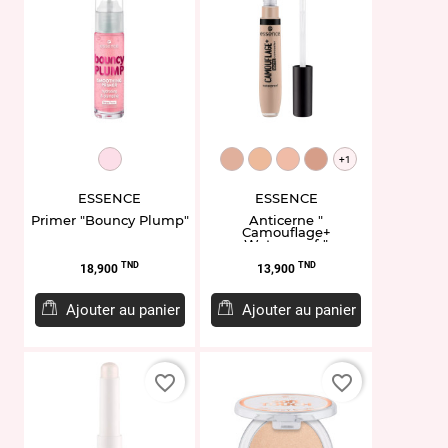
ET954235
ET951822.100
ET951824.120
ET951830.150
ET951832.160
+1
ESSENCE
ESSENCE
Primer "Bouncy Plump"
Anticerne "
Camouflage+
Waterproof "
Prix
Prix
TND
TND
18,900
13,900
Ajouter au panier
Ajouter au panier
favorite_border
favorite_border