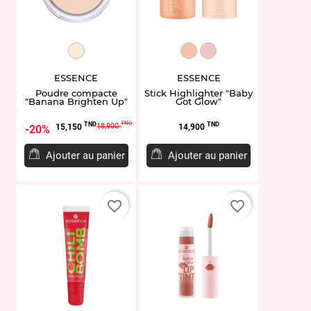
ET940472.20
ET954252.10
ET954253.20
ESSENCE
ESSENCE
Poudre compacte
Stick Highlighter "Baby
"Banana Brighten Up"
Got Glow"
Prix
Prix
Prix
TND
TND
TND
18,900
15,150
14,900
20%
de
base
Ajouter au panier
Ajouter au panier
favorite_border
favorite_border