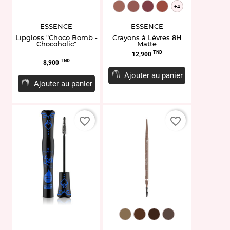
EL938419.01
EL938423.02
EL954282.19
EL938427.03
+4
ESSENCE
ESSENCE
Lipgloss "Choco Bomb -
Crayons à Lèvres 8H
Chocoholic"
Matte
Prix
TND
12,900
Prix
TND
8,900
Ajouter au panier
Ajouter au panier
favorite_border
favorite_border
EY958328.02
EY958329.03
EY958330.04
EY958332.06