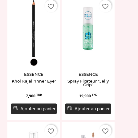
favorite_border
favorite_border
EY954188
ESSENCE
ESSENCE
Khol Kajal "Inner Eye"
Spray Fixateur "Jelly
Grip"
Prix
Prix
TND
TND
7,900
19,900
Ajouter au panier
Ajouter au panier
favorite_border
favorite_border