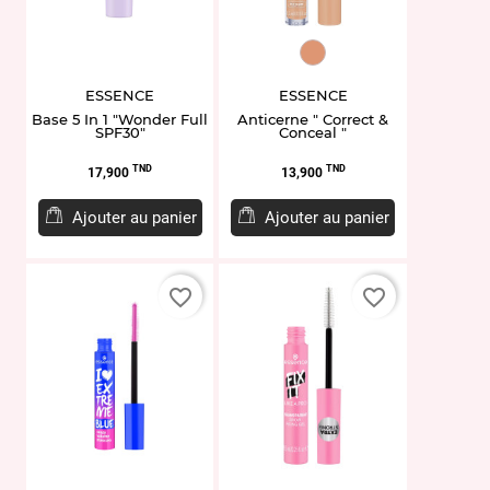
ET949895.20
ESSENCE
ESSENCE
Base 5 In 1 "Wonder Full
Anticerne " Correct &
SPF30"
Conceal "
Prix
Prix
TND
TND
17,900
13,900
Ajouter au panier
Ajouter au panier
favorite_border
favorite_border