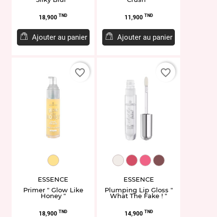
Prix
Prix
TND
TND
18,900
11,900
Ajouter au panier
Ajouter au panier
favorite_border
favorite_border
ET958471
EL958512.100
EL958513.101
EL958514.102
EL958515.103
ESSENCE
ESSENCE
Primer " Glow Like
Plumping Lip Gloss "
Honey "
What The Fake ! "
Prix
Prix
TND
TND
18,900
14,900