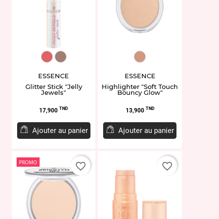
EY956144.03
EY956143.02
ET954239.20
ESSENCE
ESSENCE
Glitter Stick "Jelly
Highlighter "Soft Touch
Jewels"
Bouncy Glow"
Prix
Prix
TND
TND
17,900
13,900
Ajouter au panier
Ajouter au panier
PROMO
favorite_border
favorite_border