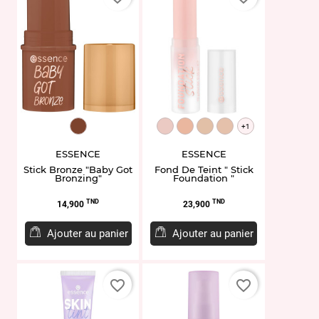
ET949029.40
ET951735.100
ET951739.120
ET951741.130
ET951743.140
+1
ESSENCE
ESSENCE
Stick Bronze "Baby Got
Fond De Teint " Stick
Bronzing"
Foundation "
Prix
Prix
TND
TND
14,900
23,900
Ajouter au panier
Ajouter au panier
favorite_border
favorite_border