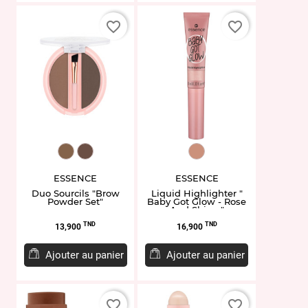
favorite_border
favorite_border
EY951669.02
EY951670.03
ET944733.20
ESSENCE
ESSENCE
Duo Sourcils "Brow
Liquid Highlighter "
Powder Set"
Baby Got Glow - Rose
And Shine "
Prix
Prix
TND
TND
13,900
16,900
Ajouter au panier
Ajouter au panier
favorite_border
favorite_border