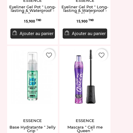
ESSENCE
ESSENCE
Eyeliner Gel Pot " Long-
Eyeliner Gel Pot " Long-
lasting & Waterproof -
lasting & Waterproof -
02 Brown "
01 Black "
Prix
Prix
TND
TND
15,900
15,900
Ajouter au panier
Ajouter au panier
favorite_border
favorite_border
ESSENCE
ESSENCE
Base Hydratante " Jelly
Mascara " Call me
Grip "
Queen "