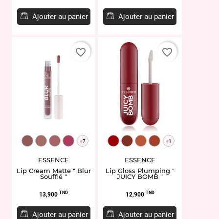
Ajouter au panier
Ajouter au panier
favorite_border
favorite_border
EL958484.01
EL958486.02
EL958488.03
EL958492.05
EL959365.01
EL959366.02
EL959367.04
EL959368.05
+7
+1
ESSENCE
ESSENCE
Lip Cream Matte " Blur
Lip Gloss Plumping "
Soufflé "
JUICY BOMB "
Prix
Prix
TND
TND
13,900
12,900
Ajouter au panier
Ajouter au panier