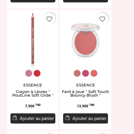
favorite_border
favorite_border
EL958520.02
EL958523.05
ET954693.10
ET954695.20
ET954697.30
ESSENCE
ESSENCE
Crayon à Lèvres "
Fard à joue " Soft Touch
PoutLine Soft Glide "
Bouncy Blush "
Prix
Prix
TND
TND
7,900
13,900
Ajouter au panier
Ajouter au panier