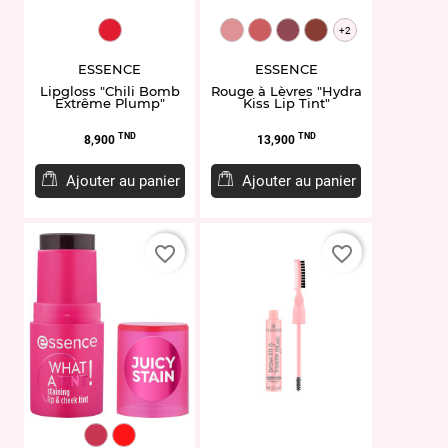
EL954301
EL954290.03
EL954292.04
EL954297.06
EL954175.07
+2
ESSENCE
ESSENCE
Lipgloss "Chili Bomb
Rouge à Lèvres "Hydra
Extrême Plump"
Kiss Lip Tint"
Prix
Prix
TND
TND
8,900
13,900
Ajouter au panier
Ajouter au panier
favorite_border
favorite_border
ET954254.10
ET954257.20