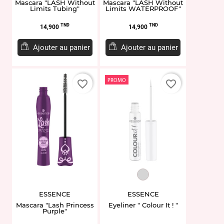
Mascara "LASH Without
Mascara "LASH Without
Limits Tubing"
Limits WATERPROOF"
Prix
Prix
TND
TND
14,900
14,900
Ajouter au panier
Ajouter au panier
PROMO
favorite_border
favorite_border
EY949037.02
ESSENCE
ESSENCE
Mascara "Lash Princess
Eyeliner " Colour It ! "
Purple"