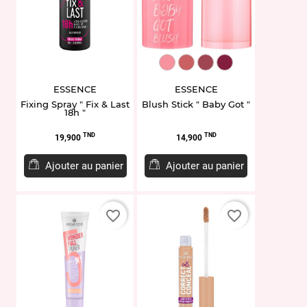
ET938101.10
ET938103.30
ET949127.40
ET949028.50
ESSENCE
ESSENCE
Fixing Spray " Fix & Last
Blush Stick " Baby Got "
18h "
Prix
Prix
TND
TND
19,900
14,900
Ajouter au panier
Ajouter au panier
favorite_border
favorite_border