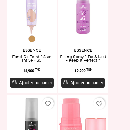
ET944716.60
ESSENCE
ESSENCE
Fond De Teint " Skin
Fixing Spray " Fix & Last
Tint SPF 30 "
- Keep It Perfect "
Prix
Prix
TND
TND
18,900
19,900
Ajouter au panier
Ajouter au panier
favorite_border
favorite_border