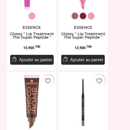
EL959306.05
EL951864.03
EL959329.06
EL951862.02
ESSENCE
ESSENCE
Glossy " Lip Treatment
Glossy " Lip Treatment
The Super Peptide "
The Super Peptide "
Prix
Prix
TND
TND
15,900
13,900
Ajouter au panier
Ajouter au panier
favorite_border
favorite_border