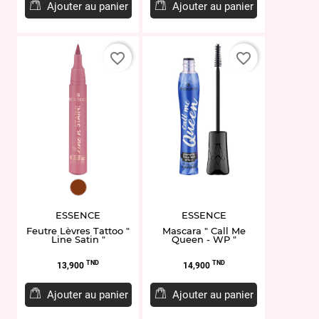
base
Ajouter au panier
Ajouter au panier
favorite_border
favorite_border
EL951852.02
ESSENCE
ESSENCE
Feutre Lèvres Tattoo "
Mascara " Call Me
Line Satin "
Queen - WP "
Prix
Prix
TND
TND
13,900
14,900
Ajouter au panier
Ajouter au panier