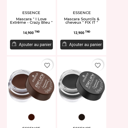
ESSENCE
ESSENCE
Mascara " I Love
Mascara Sourcils &
Extrême - Crazy Bleu "
cheveux " FIX IT "
Prix
Prix
TND
TND
14,900
12,900
Ajouter au panier
Ajouter au panier
favorite_border
favorite_border
EY944665.02
EY944664.01