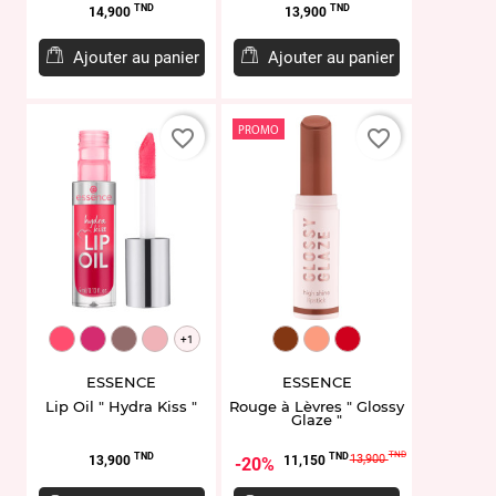
Prix
Prix
TND
TND
14,900
13,900
Ajouter au panier
Ajouter au panier
PROMO
favorite_border
favorite_border
EL942193.03
EL951871.06
EL951873.08
EL958496.10
EL952097.01
EL952098.02
EL952100.04
+1
ESSENCE
ESSENCE
Lip Oil " Hydra Kiss "
Rouge à Lèvres " Glossy
Glaze "
Prix
Prix
Prix
TND
TND
TND
13,900
13,900
11,150
20%
de