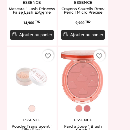
ESSENCE
ESSENCE
Mascara " Lash Princess
Crayons Sourcils Brow
False Lash Extrême
Pencil Micro Precise
Waterproof "
Prix
Prix
TND
TND
14,900
9,900
Ajouter au panier
Ajouter au panier
favorite_border
favorite_border
ET958451.10
ET958663.120
ET958467.150
ESSENCE
ESSENCE
Poudre Translucent "
Fard à Joue " Blush
Silky Blur "
Crush "