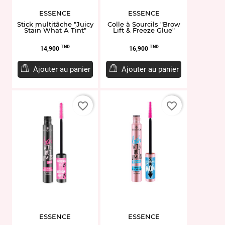
ESSENCE
ESSENCE
Stick multitâche "Juicy
Colle à Sourcils "Brow
Stain What A Tint"
Lift & Freeze Glue"
Prix
Prix
TND
TND
14,900
16,900
Ajouter au panier
Ajouter au panier
favorite_border
favorite_border
ESSENCE
ESSENCE