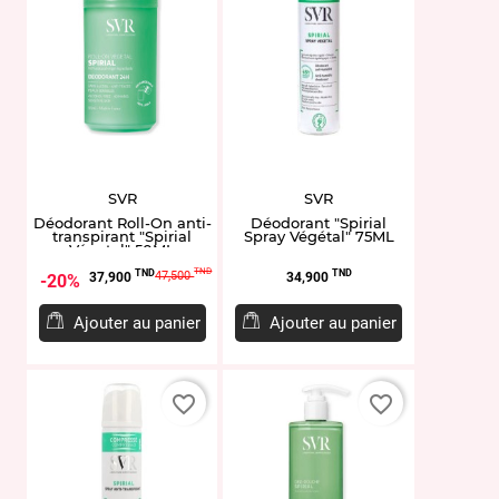
SVR
SVR
Déodorant Roll-On anti-
Déodorant "Spirial
transpirant "Spirial
Spray Végétal" 75ML
Végetal" 50ML
Prix
Prix
Prix
TND
TND
TND
47,500
37,900
34,900
20%
de
base
Ajouter au panier
Ajouter au panier
favorite_border
favorite_border