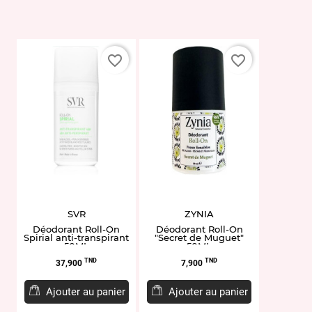
favorite_border
favorite_border
SVR
ZYNIA
Déodorant Roll-On
Déodorant Roll-On
Spirial anti-transpirant
"Secret de Muguet"
50ML
50ML
Prix
Prix
TND
TND
37,900
7,900
Ajouter au panier
Ajouter au panier