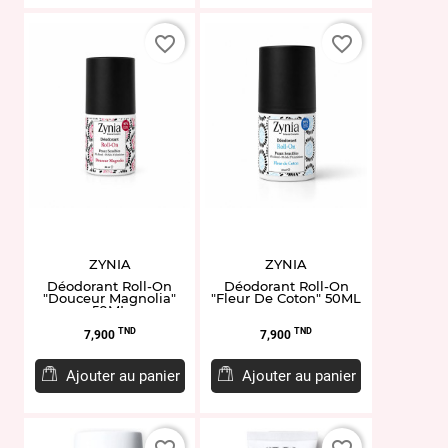
favorite_border
favorite_border
ZYNIA
ZYNIA
Déodorant Roll-On
Déodorant Roll-On
"Douceur Magnolia"
"Fleur De Coton" 50ML
50ML
Prix
Prix
TND
TND
7,900
7,900
Ajouter au panier
Ajouter au panier