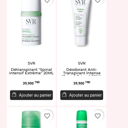
favorite_border
favorite_border
SVR
SVR
Détranspirant "Spirial
Déodorant Anti-
intensif Extrême" 20ML
Transpirant Intense
"Spirial Crème" 50ML
Prix
Prix
TND
TND
39,900
39,900
Ajouter au panier
Ajouter au panier
favorite_border
favorite_border