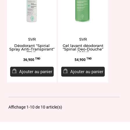
SVR
SVR
Déodorant "Spirial
Gel lavant déodorant
Spray Anti-Transpirant"
"Spirial Deo-Douche"
75ML
400ML
Prix
Prix
TND
TND
36,900
54,900
Ajouter au panier
Ajouter au panier
Affichage 1-10 de 10 article(s)