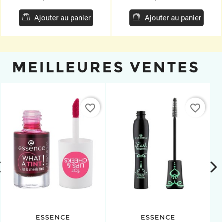
de
de
base
base
Ajouter au panier
Ajouter au panier
MEILLEURES VENTES
favorite_border
favorite_border
prev
ne
ESSENCE
ESSENCE