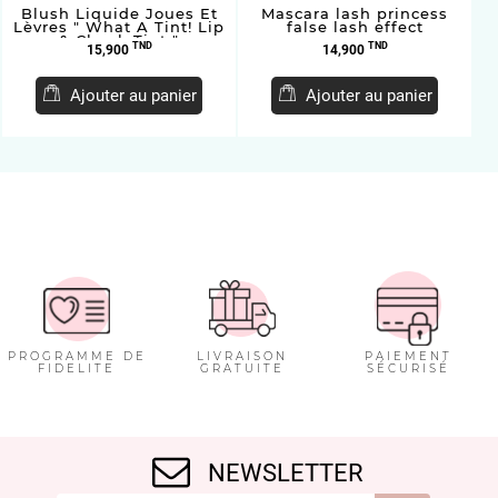
Blush Liquide Joues Et
Mascara lash princess
L
Lèvres " What A Tint! Lip
false lash effect
& Cheek Tint "
Prix
Prix
TND
TND
15,900
14,900
Ajouter au panier
Ajouter au panier
PROGRAMME DE
LIVRAISON
PAIEMENT
FIDELITE
GRATUITE
SÉCURISÉ
NEWSLETTER