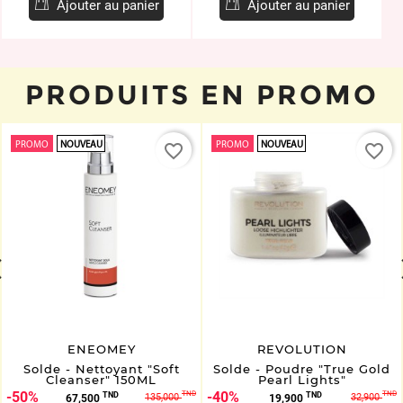
base
base
Ajouter au panier
Ajouter au panier
PRODUITS EN PROMO
PROMO
NOUVEAU
PROMO
NOUVEAU
favorite_border
favorite_border
prev
ENEOMEY
REVOLUTION
Solde - Nettoyant "Soft
Solde - Poudre "True Gold
Cleanser" 150ML
Pearl Lights"
50%
Prix
Prix
40%
Prix
Prix
TND
TND
TND
TND
135,000
32,900
67,500
19,900