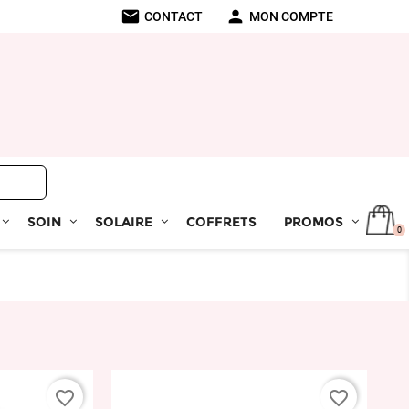
mail
person
CONTACT
MON COMPTE
SOIN
SOLAIRE
COFFRETS
PROMOS
0
favorite_border
favorite_border