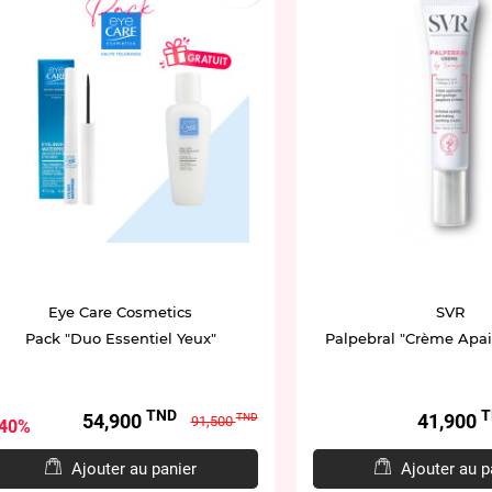
Eye Care Cosmetics
SVR
Pack "Duo Essentiel Yeux"
Palpebral "Crème Apai
TND
T
Prix
Prix
Prix
54,900
41,900
TND
91,500
40%
de
base
Ajouter au panier
Ajouter au p