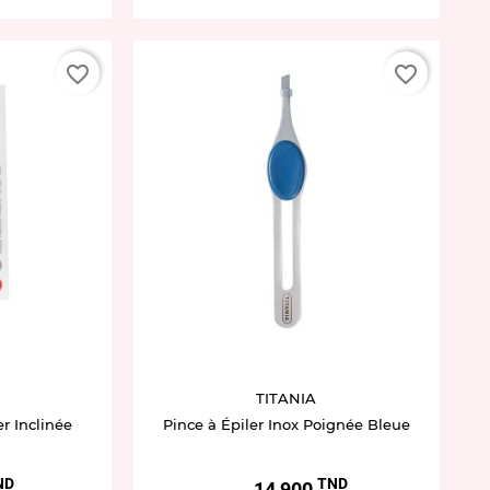
favorite_border
favorite_border
TITANIA
er Inclinée
Pince à Épiler Inox Poignée Bleue
ND
TND
Prix
14,900