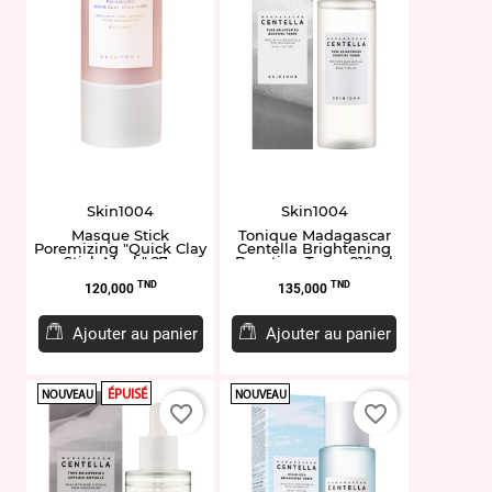
Skin1004
Skin1004
Masque Stick
Tonique Madagascar
Poremizing "Quick Clay
Centella Brightening
Stick Mask" 27g
Boosting Toner 210ml
Prix
Prix
TND
TND
120,000
135,000
Ajouter au panier
Ajouter au panier
ÉPUISÉ
NOUVEAU
NOUVEAU
favorite_border
favorite_border