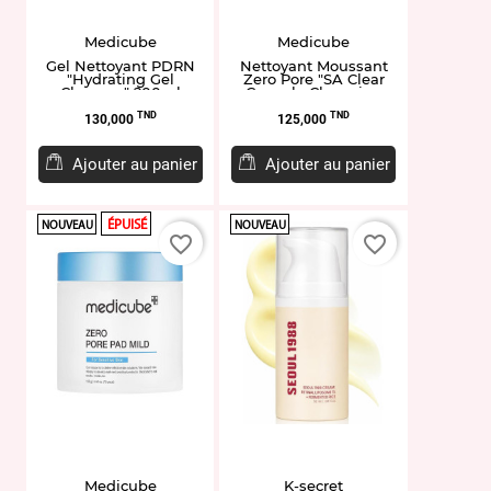
Medicube
Medicube
Gel Nettoyant PDRN
Nettoyant Moussant
"Hydrating Gel
Zero Pore "SA Clear
Cleanser" 200ml
Capsule Cleansing
Foam" 120g
Prix
Prix
TND
TND
130,000
125,000
Ajouter au panier
Ajouter au panier
ÉPUISÉ
NOUVEAU
NOUVEAU
favorite_border
favorite_border
Medicube
K-secret