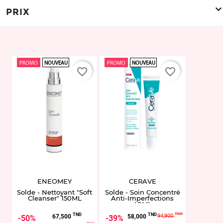
PRIX
PROMO
NOUVEAU
PROMO
NOUVEAU
favorite_border
favorite_border
ENEOMEY
CERAVE
Solde - Nettoyant "Soft
Solde - Soin Concentré
Cleanser" 150ML
Anti-Imperfections
40ML
Prix
Prix
Prix
Prix
TND
TND
TND
94,900
67,500
58,000
50%
39%