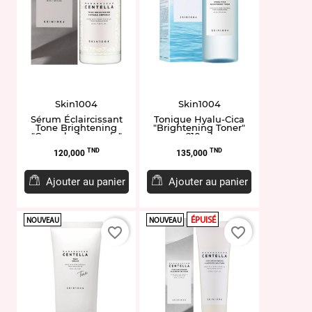
Skin1004
Skin1004
Sérum Éclaircissant
Tonique Hyalu-Cica
Tone Brightening
"Brightening Toner"
"Capsule Ampoule"
210ml
50ml
Prix
Prix
TND
TND
120,000
135,000
Ajouter au panier
Ajouter au panier
ÉPUISÉ
NOUVEAU
NOUVEAU
favorite_border
favorite_border