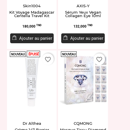
Skin1004
AXIS-Y
Kit Voyage Madagascar
Sérum Yeux Vegan
Centella Travel Kit
Collagen Eye 10ml
Prix
Prix
TND
TND
180,000
132,000
Ajouter au panier
Ajouter au panier
ÉPUISÉ
NOUVEAU
NOUVEAU
favorite_border
favorite_border
Dr Althea
CQMONG
Crème 147 Barrier
Masque Tissu Diamond