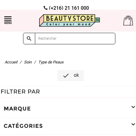
(+216) 21 161 000
Livraison gratuite à partir de 99dt d'achat


Accueil
Soin
Type de Peaux

ok
FILTRER PAR
MARQUE
CATÉGORIES