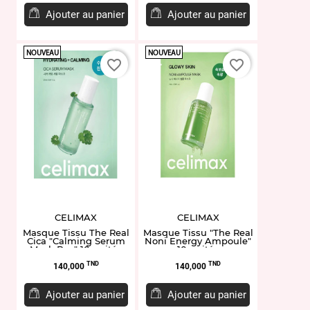
Ajouter au panier
Ajouter au panier
NOUVEAU
NOUVEAU
favorite_border
favorite_border
CELIMAX
CELIMAX
Masque Tissu The Real
Masque Tissu "The Real
Cica "Calming Serum
Noni Energy Ampoule"
Mask Box" 10 unités
10 unités
Prix
Prix
TND
TND
140,000
140,000
Ajouter au panier
Ajouter au panier