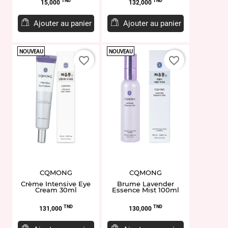
Prix
Prix
TND
TND
15,000
132,000
Ajouter au panier
Ajouter au panier
NOUVEAU
NOUVEAU
favorite_border
favorite_border
CQMONG
CQMONG
Crème Intensive Eye
Brume Lavender
Cream 30ml
Essence Mist 100ml
Prix
Prix
TND
TND
131,000
130,000