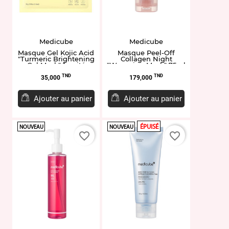
Medicube
Medicube
Masque Gel Kojic Acid
Masque Peel-Off
"Turmeric Brightening
Collagen Night
Gel Mask" 1 unité
"Wrapping Mask" 75ml
Prix
Prix
TND
TND
35,000
179,000
Ajouter au panier
Ajouter au panier
ÉPUISÉ
NOUVEAU
NOUVEAU
favorite_border
favorite_border