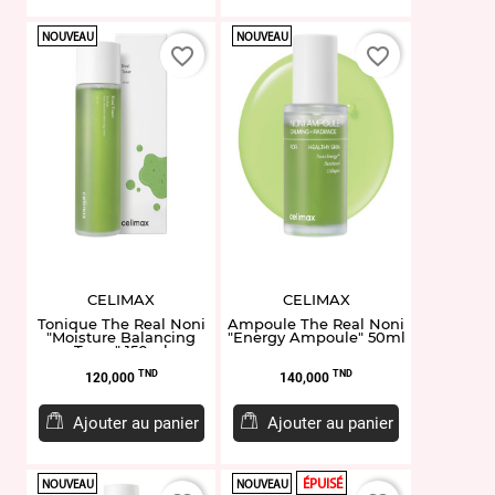
NOUVEAU
NOUVEAU
favorite_border
favorite_border
CELIMAX
CELIMAX
Tonique The Real Noni
Ampoule The Real Noni
"Moisture Balancing
"Energy Ampoule" 50ml
Toner" 150ml
Prix
Prix
TND
TND
120,000
140,000
Ajouter au panier
Ajouter au panier
ÉPUISÉ
NOUVEAU
NOUVEAU