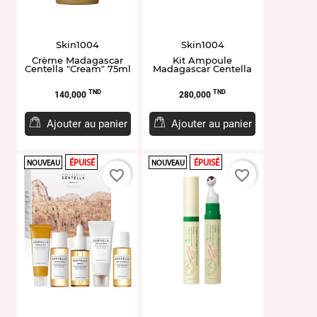
Skin1004
Skin1004
Crème Madagascar
Kit Ampoule
Centella "Cream" 75ml
Madagascar Centella
Prix
Prix
TND
TND
140,000
280,000
Ajouter au panier
Ajouter au panier
ÉPUISÉ
ÉPUISÉ
NOUVEAU
NOUVEAU
favorite_border
favorite_border