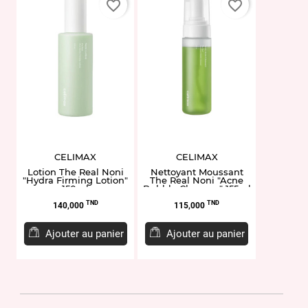
favorite_border
favorite_border
CELIMAX
CELIMAX
Lotion The Real Noni
Nettoyant Moussant
"Hydra Firming Lotion"
The Real Noni "Acne
150ml
Bubble Cleanser" 155ml
Prix
Prix
TND
TND
140,000
115,000
Ajouter au panier
Ajouter au panier