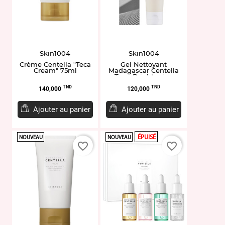
Skin1004
Skin1004
Crème Centella "Teca
Gel Nettoyant
Cream" 75ml
Madagascar Centella
Tone Brightening
Cleansing Gel Foam
Prix
Prix
125ml
TND
TND
140,000
120,000
Ajouter au panier
Ajouter au panier
ÉPUISÉ
NOUVEAU
NOUVEAU
favorite_border
favorite_border