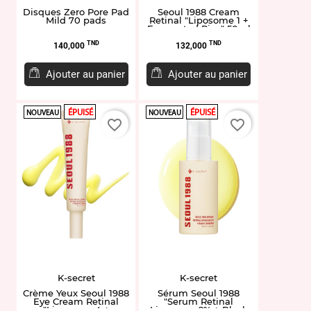
Disques Zero Pore Pad
Seoul 1988 Cream
Mild 70 pads
Retinal "Liposome 1 +
Fermented Rice" 50ml
Prix
Prix
TND
TND
140,000
132,000
Ajouter au panier
Ajouter au panier
ÉPUISÉ
ÉPUISÉ
NOUVEAU
NOUVEAU
favorite_border
favorite_border
K-secret
K-secret
Crème Yeux Seoul 1988
Sérum Seoul 1988
Eye Cream Retinal
"Serum Retinal
"Liposome 4 +
Liposome 2% + Black