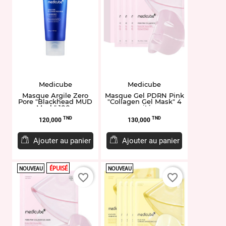
Medicube
Medicube
Masque Argile Zero
Masque Gel PDRN Pink
Pore "Blackhead MUD
"Collagen Gel Mask" 4
Mask" 100g
unités
Prix
Prix
TND
TND
120,000
130,000
Ajouter au panier
Ajouter au panier
ÉPUISÉ
NOUVEAU
NOUVEAU
favorite_border
favorite_border