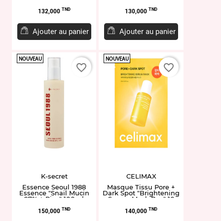
fermented Bean" 30ml
Ginseng" 30ml
Prix
Prix
TND
TND
132,000
130,000
Ajouter au panier
Ajouter au panier
NOUVEAU
NOUVEAU
favorite_border
favorite_border
K-secret
CELIMAX
Essence Seoul 1988
Masque Tissu Pore +
Essence "Snail Mucin
Dark Spot "Brightening
97% + Rice" 100ml
Serum Mask Box" 10
unités
Prix
Prix
TND
TND
150,000
140,000