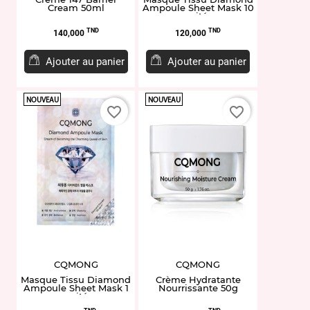
Cream 50ml
Ampoule Sheet Mask 10
unités
Prix
Prix
TND
TND
140,000
120,000
Ajouter au panier
Ajouter au panier
NOUVEAU
NOUVEAU
favorite_border
favorite_border
CQMONG
CQMONG
Masque Tissu Diamond
Crème Hydratante
Ampoule Sheet Mask 1
Nourrissante 50g
unité