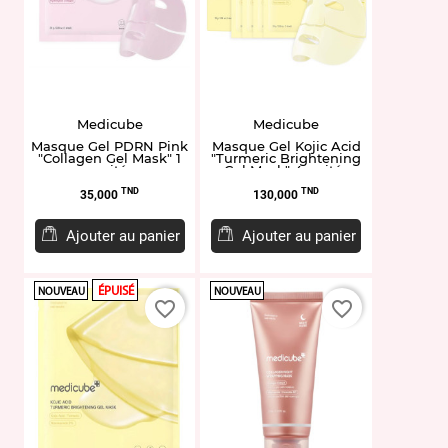
Medicube
Medicube
Masque Gel PDRN Pink
Masque Gel Kojic Acid
"Collagen Gel Mask" 1
"Turmeric Brightening
unité
Gel Mask" 4 unités
Prix
Prix
TND
TND
35,000
130,000
Ajouter au panier
Ajouter au panier
ÉPUISÉ
NOUVEAU
NOUVEAU
favorite_border
favorite_border