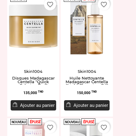
favorite_border
favorite_border
Skin1004
Skin1004
Disques Madagascar
Huile Nettoyante
Centella "Quick
Madagascar Centella
Calming Pad"
"Light Cleansing Oil"
200ml
Prix
Prix
TND
TND
135,000
150,000
Ajouter au panier
Ajouter au panier
ÉPUISÉ
ÉPUISÉ
NOUVEAU
NOUVEAU
favorite_border
favorite_border