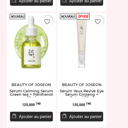
Ajouter au panier
Ajouter au panier
ÉPUISÉ
NOUVEAU
NOUVEAU
favorite_border
favorite_border
BEAUTY OF JOSEON
BEAUTY OF JOSEON
Sérum Calming Serum
Sérum Yeux Revive Eye
Green tea + Panthenol
Serum Ginseng +
30ml
Retinal 30ml
Prix
Prix
TND
TND
125,000
135,000
Ajouter au panier
Ajouter au panier