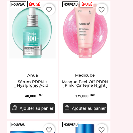
ÉPUISÉ
ÉPUISÉ
NOUVEAU
NOUVEAU
favorite_border
favorite_border
Anua
Medicube
Sérum PDRN +
Masque Peel-Off PDRN
Hyaluronic Acid
Pink "Caffeine Night
Capsule 100 Serum
Wrapping Mask" 75ml
30ml
Prix
Prix
TND
TND
140,000
179,000
Ajouter au panier
Ajouter au panier
NOUVEAU
NOUVEAU
favorite_border
favorite_border