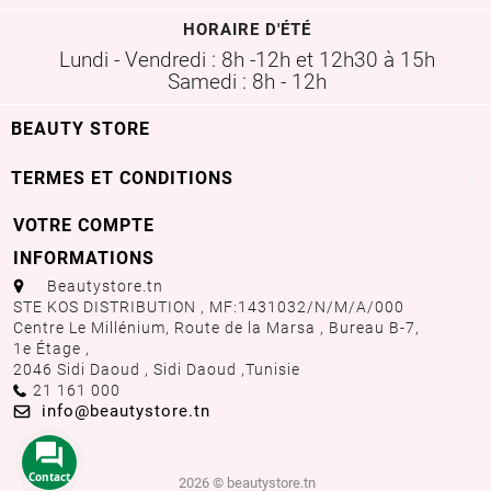
HORAIRE D'ÉTÉ
Lundi - Vendredi : 8h -12h et 12h30 à 15h
Samedi : 8h - 12h

BEAUTY STORE

TERMES ET CONDITIONS
VOTRE COMPTE

INFORMATIONS
aaa
Beautystore.tn
STE KOS DISTRIBUTION , MF:1431032/N/M/A/000
Centre Le Millénium, Route de la Marsa , Bureau B-7,
1e Étage ,
2046 Sidi Daoud , Sidi Daoud ,
Tunisie
Call us:
21 161 000
Email us:
info@beautystore.tn
Contact
2026 © beautystore.tn