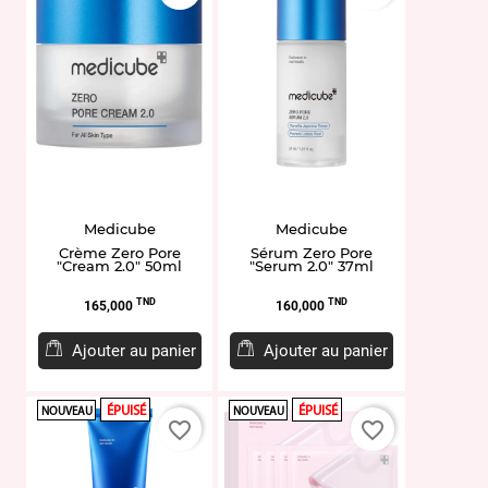
Medicube
Medicube
Crème Zero Pore
Sérum Zero Pore
"Cream 2.0" 50ml
"Serum 2.0" 37ml
Prix
Prix
TND
TND
165,000
160,000
Ajouter au panier
Ajouter au panier
ÉPUISÉ
ÉPUISÉ
NOUVEAU
NOUVEAU
favorite_border
favorite_border