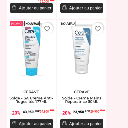
de
de
TND
135,000
base
base
Ajouter au panier
Ajouter au panier
PROMO
NOUVEAU
NOUVEAU
favorite_border
favorite_border
CERAVE
CERAVE
Solde - SA Crème Anti-
Solde - Crème Mains
Rugosités 177ML
Réparatrice 50ML
Prix
Prix
Prix
Prix
TND
TND
TND
TND
54,900
29,900
43,950
23,950
20%
20%
de
de
base
base
Ajouter au panier
Ajouter au panier