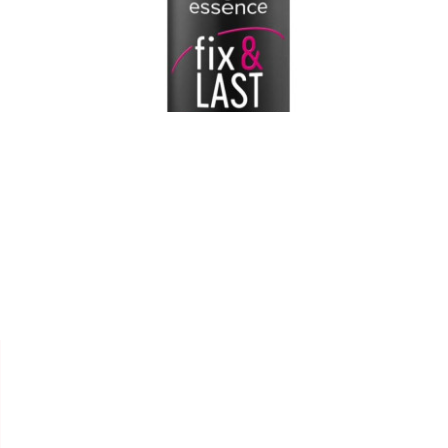


ESSENCE
FIXING SPRAY " FIX & LAST
18H "