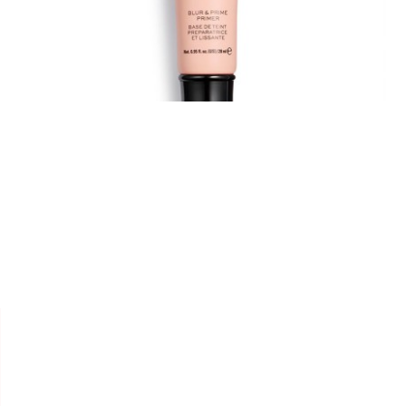


REVOLUTION
PRIMER " IRL SKIN - PORE
BLUR "