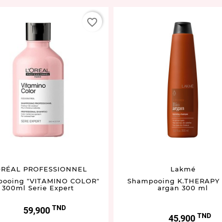
favorite_border
ORÉAL PROFESSIONNEL
Lakmé
ooing "VITAMINO COLOR"
Shampooing K.THERAPY 
300ml Serie Expert
argan 300 ml
TND
Prix
59,900
TND
Prix
45,900