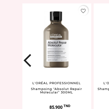
favorite_border
favorite_border
prev
L'ORÉAL PROFESSIONNEL
L'
OLU "
Shampoing "Absolut Repair
Shamp
150ML
Molecular" 300ML
D
TND
Prix
85,900