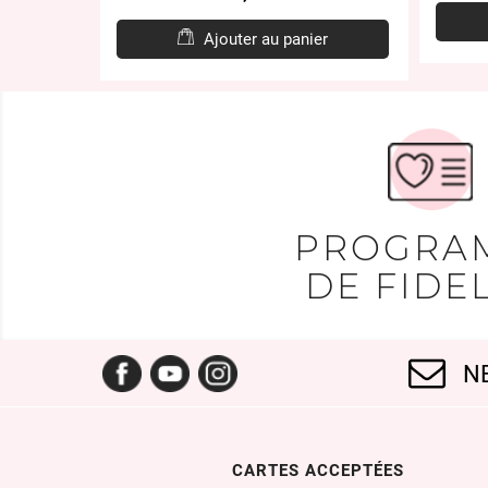
er
Ajouter au panier
PROGRA
DE FIDEL
Facebook
YouTube
Instagram
N
CARTES ACCEPTÉES