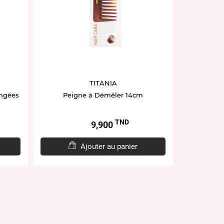
TITANIA
angées
Peigne à Démêler 14cm
TND
Prix
9,900
Ajouter au panier