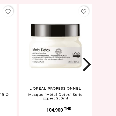
favorite_border
favorite_border
next
L'ORÉAL PROFESSIONNEL
L'OR
"BIO
Masque "Métal Detox" Serie
Sérum à
Expert 250ml
M
TND
Prix
104,900