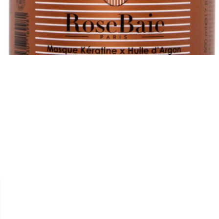


ROSE BAIE PARIS
MASQUE "KÉRATINE ET HUILE