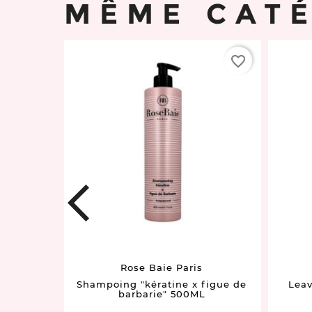
MÊME CAT
favorite_border
favorite_border
prev
Rose Baie Paris
ifiant-
Shampoing "kératine x figue de
Leav
 200ML
barbarie" 500ML