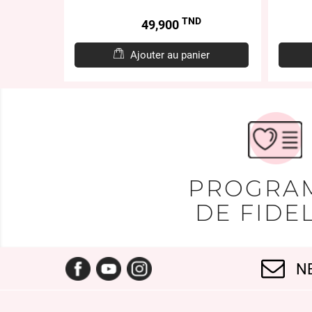
TND
Prix
49,900
er
Ajouter au panier
PROGRA
DE FIDEL
Facebook
YouTube
Instagram
N