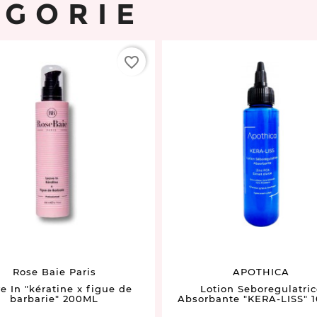
ÉGORIE
favorite_border
Rose Baie Paris
APOTHICA
e In "kératine x figue de
Lotion Seboregulatric
barbarie" 200ML
Absorbante "KERA-LISS" 