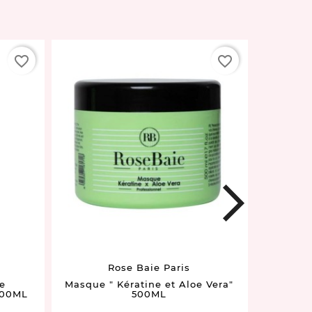
favorite_border
favorite_border
next
Rose Baie Paris
e
Masque " Kératine et Aloe Vera"
Gommage
100ML
500ML
Figu