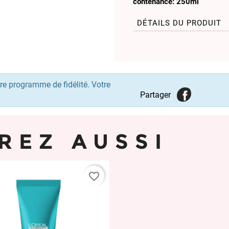
contenance: 250ml
DÉTAILS DU PRODUIT
re programme de fidélité. Votre
Partager
REZ AUSSI
favorite_border