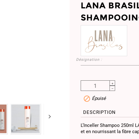
LANA BRASI
SHAMPOOING
Désignation :

Épuisé
DESCRIPTION

L’Inceller Shampoo 250ml LA
et en nourrissant la fibre cap