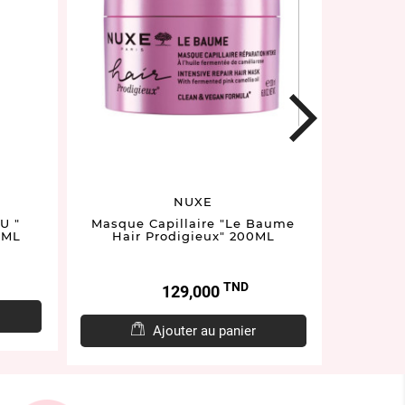
next
NUXE
U "
Masque Capillaire "Le Baume
Mas
0ML
Hair Prodigieux" 200ML
T
TND
Prix
129,000
Ajouter au panier