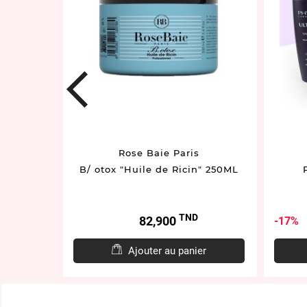
prev
Rose Baie Paris
ISTANCE
B/ otox "Huile de Ricin" 250ML
 200ml
D
TND
Prix
82,900
17%
er
Ajouter au panier