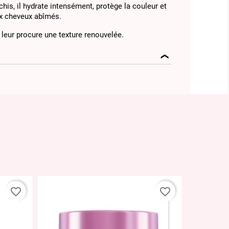
chis, il hydrate intensément, protège la couleur et
ux cheveux abîmés.
t leur procure une texture renouvelée.
favorite_border
favorite_border