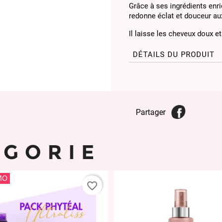
Grâce à ses ingrédients enri
redonne éclat et douceur a
Il laisse les cheveux doux e
DÉTAILS DU PRODUIT
Partager
ÉGORIE
MO
favorite_border