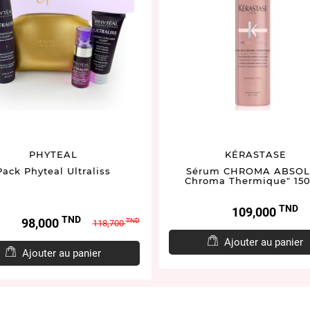
PHYTEAL
KÉRASTASE
Pack Phyteal Ultraliss
Sérum CHROMA ABSOL
Chroma Thermique" 15
TND
Prix
109,000
TND
Prix
Prix
98,000
TND
118,700
de
Ajouter au panier
base
Ajouter au panier