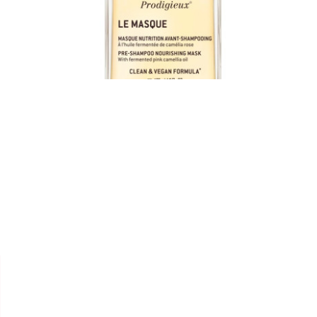


NUXE
HAIR PRODIGIEUX "LE