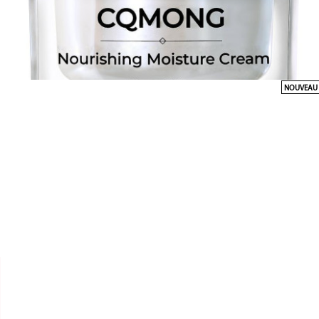
NOUVEAU


CQMONG
CRÈME HYDRATANTE