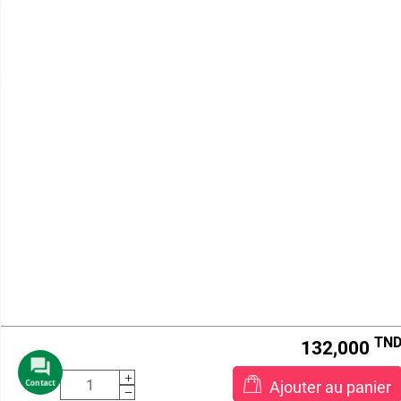
HORAIRE D'ÉTÉ
Lundi - Vendredi : 8h -12h et 12h30 à 15h
Samedi : 8h - 12h

BEAUTY STORE

TERMES ET CONDITIONS
VOTRE COMPTE

INFORMATIONS
aaa
Beautystore.tn
STE KOS DISTRIBUTION , MF:1431032/N/M/A/000
Centre Le Millénium, Route de la Marsa , Bureau B-7,
1e Étage ,
2046 Sidi Daoud , Sidi Daoud ,
Tunisie
Call us:
21 161 000
Email us:
info@beautystore.tn
TN
132,000
Ajouter au panier
Contact
2026 © beautystore.tn