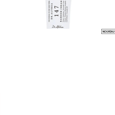
NOUVEAU


DR ALTHEA
CRÈME 147 BARRIER CREAM