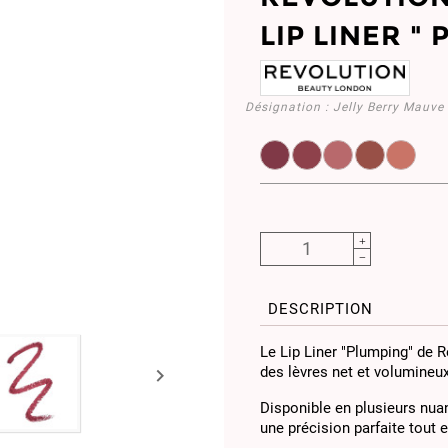
LIP LINER "
Désignation :
Jelly Berry Mauve
MUR856980
MUR856997
MUR857000
MUR8569
MUR
DESCRIPTION
Le Lip Liner "Plumping" de R
des lèvres net et volumineux

Disponible en plusieurs nuan
une précision parfaite tout 