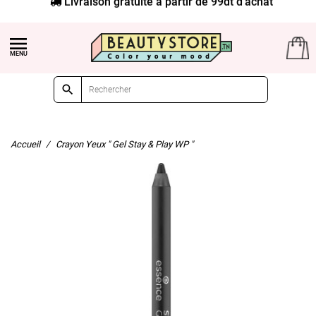
Livraison gratuite à partir de 99dt d'achat


Accueil
Crayon Yeux " Gel Stay & Play WP "