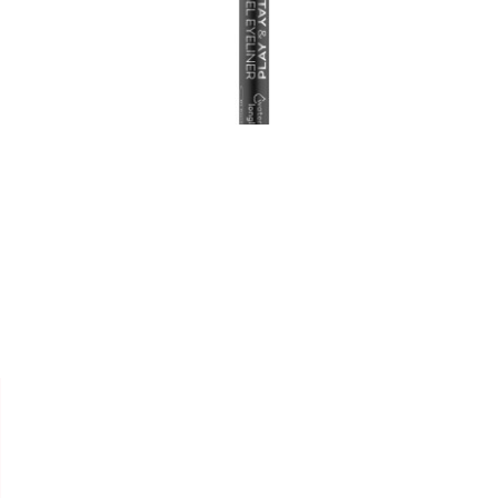


ESSENCE
CRAYON YEUX " GEL STAY &
PLAY WP "