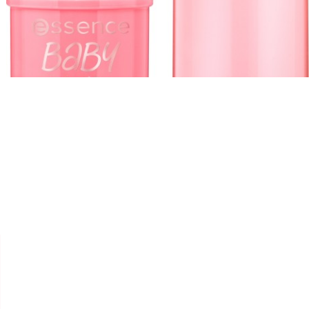


ESSENCE
BLUSH STICK " BABY GOT "