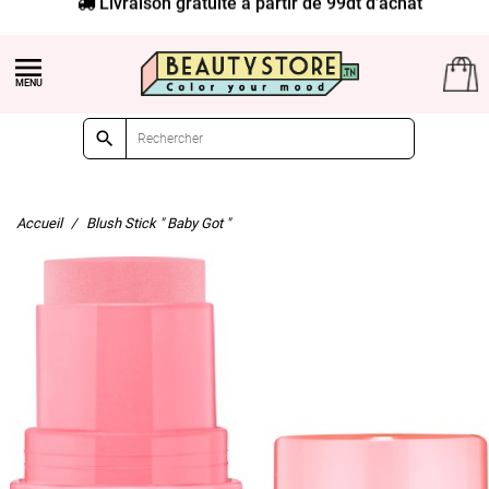
Livraison gratuite à partir de 99dt d'achat


Accueil
Blush Stick " Baby Got "