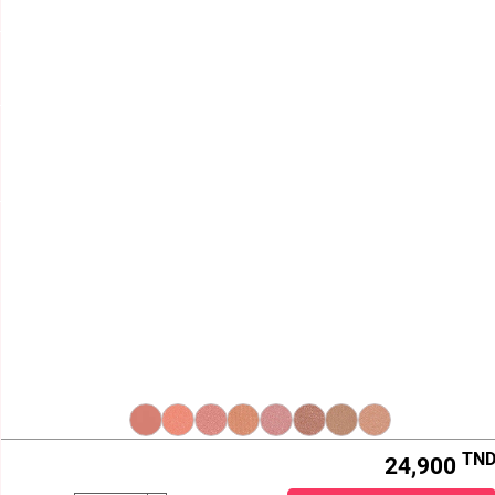
SERVICE CLIENT
(+216) 21 161 000
HORAIRE D'ÉTÉ
Lundi - Vendredi : 8h -12h et 12h30 à 15h
Samedi : 8h - 12h

BEAUTY STORE

TERMES ET CONDITIONS
VOTRE COMPTE

INFORMATIONS
aaa
Beautystore.tn
STE KOS DISTRIBUTION , MF:1431032/N/M/A/000
ART330.06
ART330.07
ART330.10
ART330.11
ART330.30
ART330.44
ART330.02
ART330.13
Centre Le Millénium, Route de la Marsa , Bureau B-7,
1e Étage ,
TN
24,900
2046 Sidi Daoud , Sidi Daoud ,
Tunisie
Call us:
21 161 000