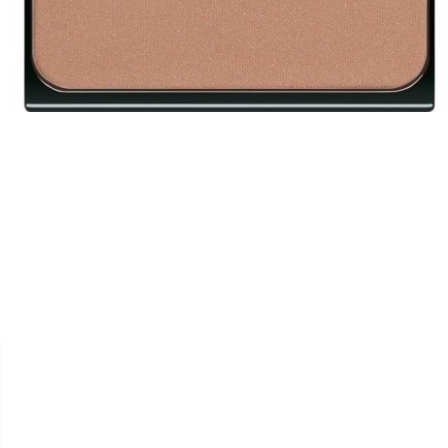


ARTDECO
FARD À JOUES BLUSH
RECHARGE