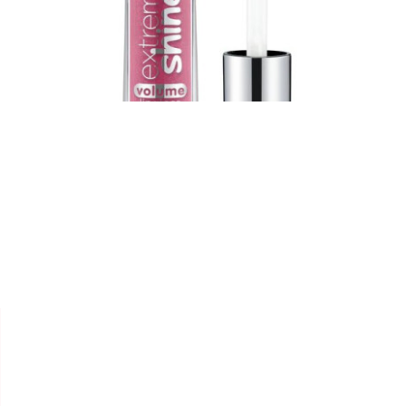


ESSENCE
LIP GLOSS "EXTRÊME SHINE"