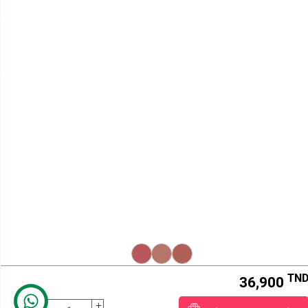
(+216) 21 161 000
HORAIRE D'ÉTÉ
Lundi - Vendredi : 8h -12h et 12h30 à 15h
Samedi : 8h - 12h

BEAUTY STORE

TERMES ET CONDITIONS
VOTRE COMPTE

INFORMATIONS
aaa
Beautystore.tn
STE KOS DISTRIBUTION , MF:1431032/N/M/A/000
Centre Le Millénium, Route de la Marsa , Bureau B-7,
1e Étage ,
2046 Sidi Daoud , Sidi Daoud ,
Tunisie
ART1882.25
ART1882.60
ART1882.65
Call us:
21 161 000
Email us:
info@beautystore.tn
TN
36,900