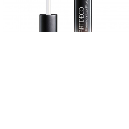


ARTDECO
GLOSS "MAT PASSION LIP
FLUID"