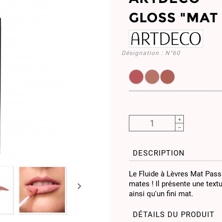
GLOSS "MAT 
Désignation :
N°60
ART1882.25
ART1882.60
ART1882.65
DESCRIPTION
Le Fluide à Lèvres Mat Pass
mates ! Il présente une textu

ainsi qu'un fini mat.
DÉTAILS DU PRODUIT