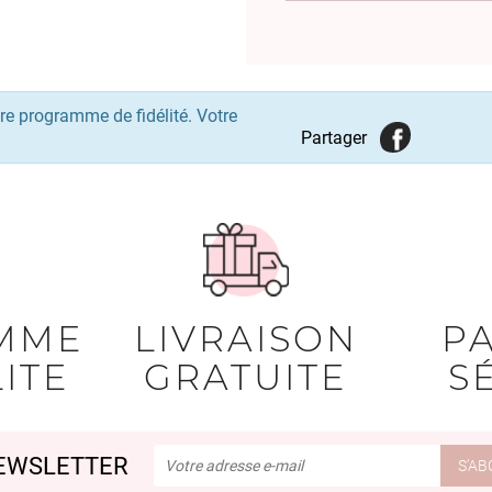
re programme de fidélité. Votre
Partager
MME
LIVRAISON
P
ITE
GRATUITE
S
EWSLETTER