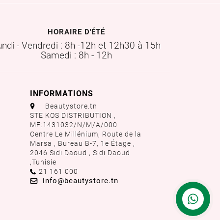
HORAIRE D'ÉTÉ
undi - Vendredi : 8h -12h et 12h30 à 15h
Samedi : 8h - 12h
INFORMATIONS
aaa
Beautystore.tn
STE KOS DISTRIBUTION ,
MF:1431032/N/M/A/000
Centre Le Millénium, Route de la
Marsa , Bureau B-7, 1e Étage ,
2046 Sidi Daoud , Sidi Daoud
,
Tunisie
Call us:
21 161 000
Email us:
info@beautystore.tn
Contactez
nous