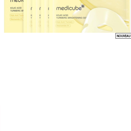
NOUVEAU


MEDICUBE
MASQUE GEL KOJIC ACID