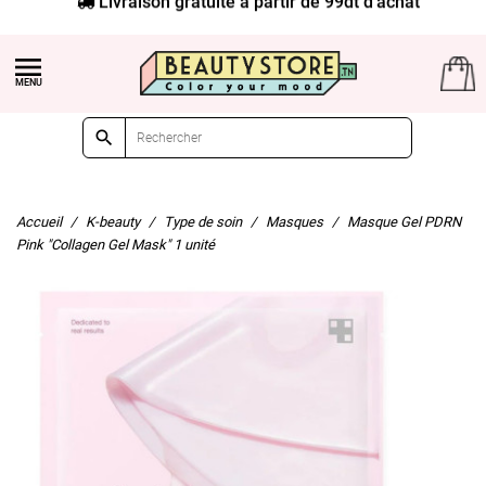


Accueil
K-beauty
Type de soin
Masques
Masque Gel PDRN
Pink "Collagen Gel Mask" 1 unité