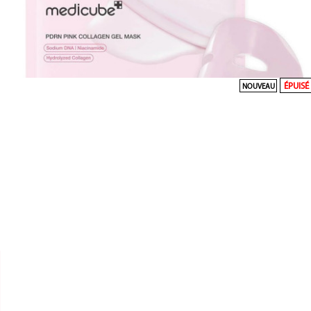
ÉPUISÉ
NOUVEAU


MEDICUBE
MASQUE GEL PDRN PINK