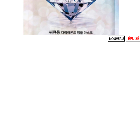
ÉPUISÉ
NOUVEAU


CQMONG
MASQUE TISSU DIAMOND