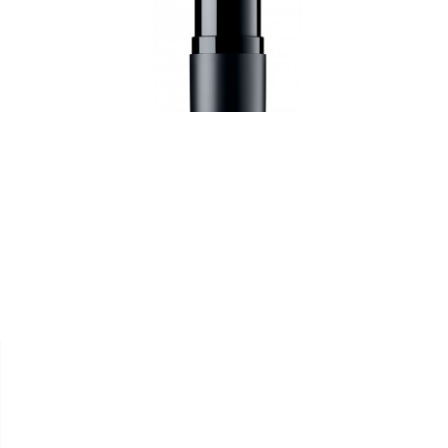


ARTDECO
ROUGE À LÈVRES "PERFECT
MAT"