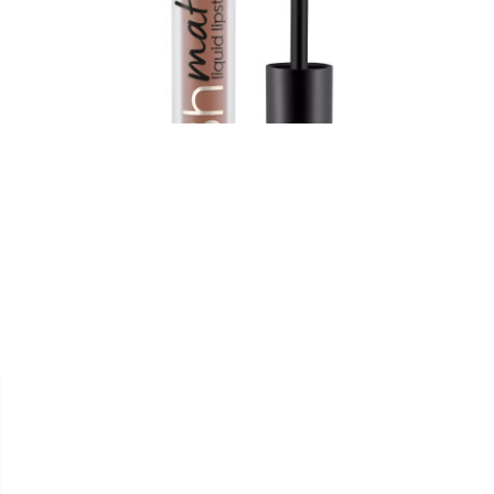


ESSENCE
LIQUID LIPSTICK " 8H MATTE "