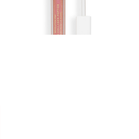


REVOLUTION
LIP GLOSS " VEGAN
COLLAGEN "