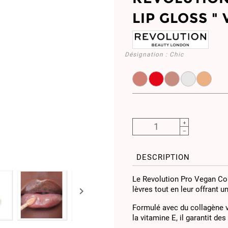
LIP GLOSS "
Désignation :
Chic
MUR707541
MUR707558
MUR707565
MUR7075
MUR
DESCRIPTION
Le Revolution Pro Vegan Col
lèvres tout en leur offrant u

Formulé avec du collagène vé
la vitamine E, il garantit des