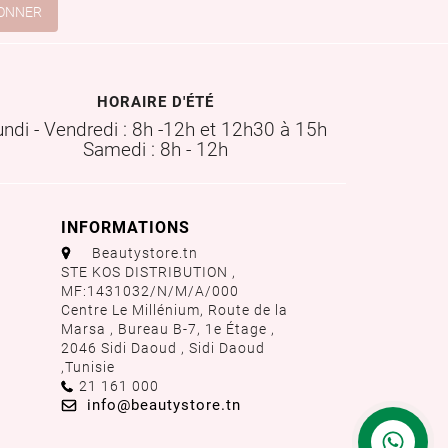
HORAIRE D'ÉTÉ
undi - Vendredi : 8h -12h et 12h30 à 15h
Samedi : 8h - 12h
INFORMATIONS
aaa
Beautystore.tn
STE KOS DISTRIBUTION ,
MF:1431032/N/M/A/000
Centre Le Millénium, Route de la
Marsa , Bureau B-7, 1e Étage ,
2046 Sidi Daoud , Sidi Daoud
,
Tunisie
Call us:
21 161 000
Email us:
info@beautystore.tn