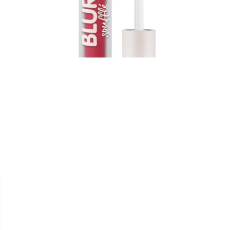


ESSENCE
LIP CREAM MATTE " BLUR
SOUFFLÉ "