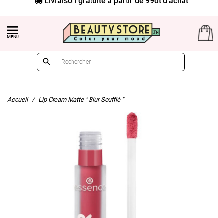


Accueil
Lip Cream Matte " Blur Soufflé "