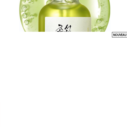
NOUVEAU


BEAUTY OF JOSEON
SÉRUM CALMING SERUM