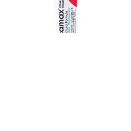


PHYTEAL
CRÈME HYDRATANTE